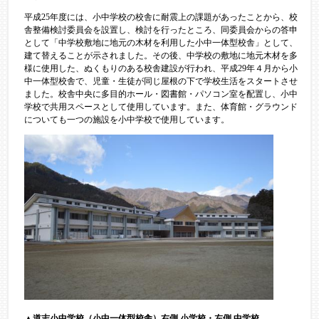
平成25年度には、小中学校の校舎に耐震上の課題があったことから、校
舎整備検討委員会を設置し、検討を行ったところ、同委員会からの答申
として「中学校敷地に地元の木材を利用した小中一体型校舎」として、
建て替えることが示されました。その後、中学校の敷地に地元木材を多
様に使用した、ぬくもりのある校舎建設が行われ、平成29年４月から小
中一体型校舎で、児童・生徒が同じ屋根の下で学校生活をスタートさせ
ました。校舎中央に多目的ホール・図書館・パソコン室を配置し、小中
学校で共用スペースとして使用しています。また、体育館・グラウンド
についても一つの施設を小中学校で使用しています。
▲道志小中学校（小中一体型校舎）右側 小学校・左側 中学校