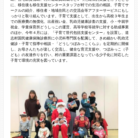
に、移住後も移住支援センタースタッフが村での生活の相談、子育てサ
ークルの紹介、移住者・地域住民との交流会等アフターサービスにもし
っかりと取り組んでいます。子育て支援として、出生から高校３年生ま
での医療費の無償化、出産祝い金、乳幼児健康診査の支援、小・中就学
祝金、学童保育所どうしっこの運営、高等学校等就学に対する助成事業
のほか、今年４月には、「子育て世代包括支援センター」を設置し、道
志村国民健康保険診療所に小児科専門医を配属して、きめ細かい乳幼児
健診・子育て指導や相談・「どうしつぼみっこくらぶ」を定期的に開催
し、お母さんたちが楽しく交流し、健全な育児支援や、つぼみっこ（子
ども）の友達作りを行い、村の重要課題となっている少子化に対応した
子育て環境の充実を図っています。