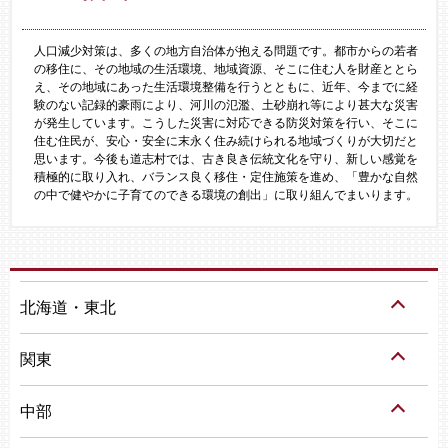
人口減少対策は、多くの地方自治体が抱える問題です。都市からの若者
の移住に、その地域の生活環境、地域資源、そこに住む人を財産ととら
え、その地域にあった生活環境整備を行うとともに、近年、今までに経
験のない記録的豪雨により、河川の氾濫、土砂崩れ等により甚大な災害
が発生しています。こうした災害に対応できる防災対策を行い、そこに
住む住民が、安心・安全に末永く住み続けられる地域づくりが大切だと
思います。今後も道志村では、古き良き伝統文化を守り、新しい感覚を
積極的に取り入れ、バランス良く移住・定住施策を進め、「豊かな自然
の中で健やかに子育てのできる環境の創出」に取り組んでまいります。
北海道・東北
関東
中部