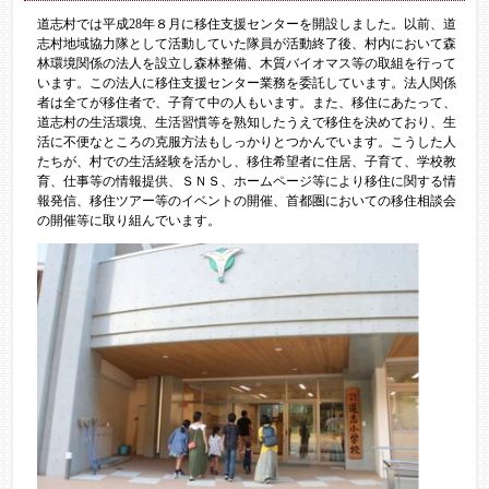
道志村では平成28年８月に移住支援センターを開設しました。以前、道
志村地域協力隊として活動していた隊員が活動終了後、村内において森
林環境関係の法人を設立し森林整備、木質バイオマス等の取組を行って
います。この法人に移住支援センター業務を委託しています。法人関係
者は全てが移住者で、子育て中の人もいます。また、移住にあたって、
道志村の生活環境、生活習慣等を熟知したうえで移住を決めており、生
活に不便なところの克服方法もしっかりとつかんでいます。こうした人
たちが、村での生活経験を活かし、移住希望者に住居、子育て、学校教
育、仕事等の情報提供、ＳＮＳ、ホームページ等により移住に関する情
報発信、移住ツアー等のイベントの開催、首都圏においての移住相談会
の開催等に取り組んでいます。