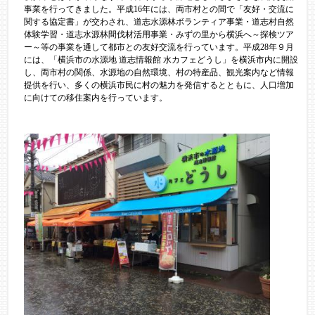
事業を行ってきました。平成16年には、両市村との間で「友好・交流に
関する協定書」が交わされ、道志水源林ボランティア事業・道志村自然
体験学習・道志水源林間伐材活用事業・みずの里から横浜へ～探検ツア
ー～等の事業を通して都市との友好交流を行っています。平成28年９月
には、「横浜市の水源地 道志情報館 水カフェどうし」を横浜市内に開設
し、両市村の関係、水源地の自然環境、村の特産品、観光案内など情報
提供を行い、多くの横浜市民に村の魅力を発信するとともに、人口増加
に向けての移住案内を行っています。