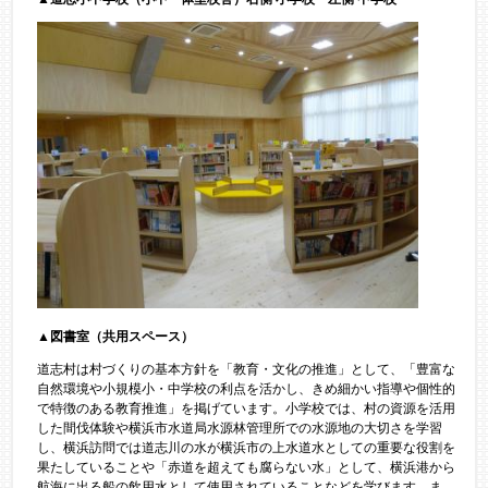
▲図書室（共用スペース）
道志村は村づくりの基本方針を「教育・文化の推進」として、「豊富な
自然環境や小規模小・中学校の利点を活かし、きめ細かい指導や個性的
で特徴のある教育推進」を掲げています。小学校では、村の資源を活用
した間伐体験や横浜市水道局水源林管理所での水源地の大切さを学習
し、横浜訪問では道志川の水が横浜市の上水道水としての重要な役割を
果たしていることや「赤道を超えても腐らない水」として、横浜港から
航海に出る船の飲用水として使用されていることなどを学びます。ま