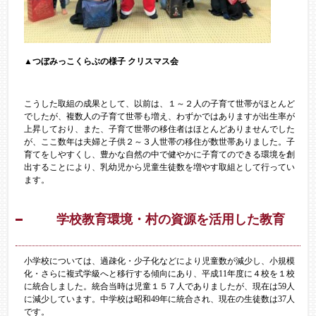
▲つぼみっこくらぶの様子 クリスマス会
こうした取組の成果として、以前は、１～２人の子育て世帯がほとんど
でしたが、複数人の子育て世帯も増え、わずかではありますが出生率が
上昇しており、また、子育て世帯の移住者はほとんどありませんでした
が、ここ数年は夫婦と子供２～３人世帯の移住が数世帯ありました。子
育てをしやすくし、豊かな自然の中で健やかに子育てのできる環境を創
出することにより、乳幼児から児童生徒数を増やす取組として行ってい
ます。
学校教育環境・村の資源を活用した教育
小学校については、過疎化・少子化などにより児童数が減少し、小規模
化・さらに複式学級へと移行する傾向にあり、平成11年度に４校を１校
に統合しました。統合当時は児童１５７人でありましたが、現在は59人
に減少しています。中学校は昭和49年に統合され、現在の生徒数は37人
です。