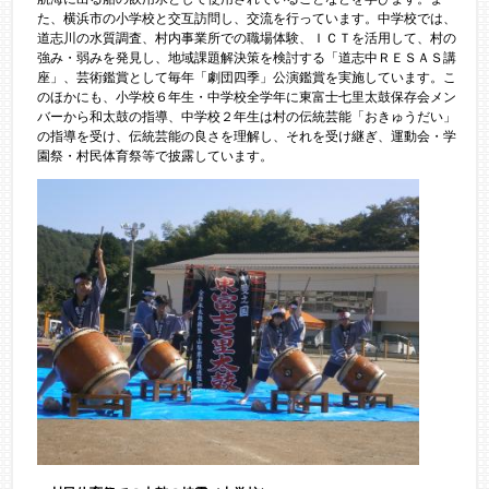
た、横浜市の小学校と交互訪問し、交流を行っています。中学校では、
道志川の水質調査、村内事業所での職場体験、ＩＣＴを活用して、村の
強み・弱みを発見し、地域課題解決策を検討する「道志中ＲＥＳＡＳ講
座」、芸術鑑賞として毎年「劇団四季」公演鑑賞を実施しています。こ
のほかにも、小学校６年生・中学校全学年に東富士七里太鼓保存会メン
バーから和太鼓の指導、中学校２年生は村の伝統芸能「おきゅうだい」
の指導を受け、伝統芸能の良さを理解し、それを受け継ぎ、運動会・学
園祭・村民体育祭等で披露しています。