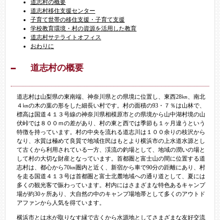
道志村の概要
道志村移住支援センター
子育て世帯の移住支援・子育て支援
学校教育環境・村の資源を活用した教育
道志村サテライトオフィス
おわりに
道志村の概要
道志村は山梨県の東南端、神奈川県との県境に位置し、東西28㎞、南北
４㎞の木の葉の形をした細長い村です。村の面積の93・７％は山林で、
標高は国道４１３号線の神奈川県相模原市との県境から山中湖村境の山
伏峠では８００ｍの差があり、村の東と西では季節も１ヶ月違うという
特徴を持っています。村の中央を流れる道志川は１００余りの枝沢から
なり、水質は極めて良質で地域住民はもとより横浜市の上水道水源とし
て古くから利用されている一方、渓流の釣場として、地域の潤いの場と
して村の大切な財産となっています。首都圏と富士山の間に位置する道
志村は、都心から70㎞圏内と近く、新宿から車で90分の距離にあり、村
を走る国道４１３号は首都圏と富士北麓地域への通り道として、夏には
多くの観光客で賑わっています。村内にはさまざまな特色あるキャンプ
場が約30ヶ所あり、大自然の中のキャンプ場地帯として多くのアウトド
アファンから人気を得ています。
横浜市とは水が取りなす縁で古くから水源地としてさまざまな友好交流