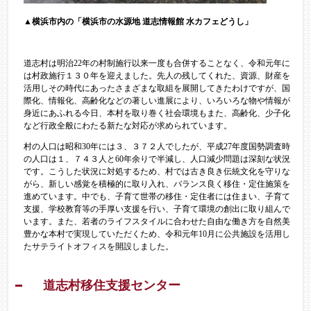
▲横浜市内の「横浜市の水源地 道志情報館 水カフェどうし」
道志村は明治22年の村制施行以来一度も合併することなく、令和元年に
は村政施行１３０年を迎えました。先人の残してくれた、資源、財産を
活用しその時代にあったさまざまな取組を展開してきたわけですが、国
際化、情報化、高齢化などの著しい進展により、いろいろな物や情報が
身近にあふれる今日、本村を取り巻く社会環境もまた、高齢化、少子化
など行政全般にわたる新たな対応が求められています。
村の人口は昭和30年には３、３７２人でしたが、平成27年度国勢調査時
の人口は１、７４３人と60年余りで半減し、人口減少問題は深刻な状況
です。こうした状況に対処するため、村では古き良き伝統文化を守りな
がら、新しい感覚を積極的に取り入れ、バランス良く移住・定住施策を
進めています。中でも、子育て世帯の移住・定住者には住まい、子育て
支援、学校教育等の手厚い支援を行い、子育て環境の創出に取り組んで
います。また、若者のライフスタイルに合わせた自由な働き方を自然美
豊かな本村で実現していただくため、令和元年10月に公共施設を活用し
たサテライトオフィスを開設しました。​​
道志村移住支援センター