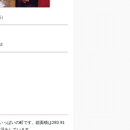
落）
平正
ぱいの町です。総面積は283.91
生活をしています。