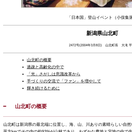
「日本国」登山イベント（小俣集
新潟県山北町
2472号(2004年3月8日) 山北町長 大滝 
山北町の概要
過疎と高齢化の中で
「光」さがしは意識改革から
手づくりの交流で「ファン」を増やして
輝き続けるために
山北町の概要
山北町は新潟県の最北端に位置し、海、山、川ありの素晴らしい自然いっ
平方kmでその内の約93%が山林であり、わずかな農地と宅地の中で