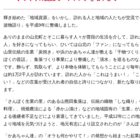
輝き始めた「地域資源」をいかし、訪れる人と地域の人たちが交流で
波物語り」を平成9年に整備しました。
ありのままの山北町とそこに暮らす人々が普段の生活を介して、訪れ
人」を好きになってもらい、ひいては山北の「ファン」になってもら
山里伝統の生業「炭焼き」や浜のかあちゃん達が教える「干物づくり
ぽくの昔話」、集落づくり事業により整備した「清水」を巡るものな
です。飾らず、気取らず、より本物を体験してもらうことにより毎年
は約1万2千人が訪れています。訪れた人から「これはうまい！」「
い！」などの言葉が受け入れ者の自信と誇りにつながり、新たな取り
ます。
「さんぽく生業の里」のある山熊田集落は、伝統の織物「しな織り」
料理」、焼畑農法による「赤かぶ漬け」などの地域固有の「生業」が
よる後継者不足などにより衰退してきていました。平成12年にこの
より地域を元気づけようと、地元有志により設立されたのが「さんぽ
「かあちゃん達」の「オラも何かやりて！」の発想から始まった起業