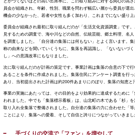
とかつてないほどの高い出席率に、この取り組みに対する関心の高さ
員会が組織され、年齢、性別、職業を問わず幅広い層から委員が選出
機会の少なかった、若者や女性も多く加わり、これまでにない盛り上
委員会が組織され最初に取り組んだのが「生活文化資源調査」です。
見するための調査で、海や川などの自然、伝統芸能、郷土料理、名人
を調査しました。「自分達の集落には何もない」とよく言います。集
称の由来などを聞いていくうちに、集落を再認識し、「ないないづく
し」への意識改革にもなりました。
次に取り組んだのが計画の策定です。事業計画は集落の合意の下で行
あることを条件に作成されました。集落住民にアンケート調査を行っ
あり、当初提出された計画は約200件あまりにのぼり、集落の知恵と
事業の実施にあたっては、その目的をより効果的に達成するために「
われました。中でも「集落標示看板」は、山北町の木である「杉」を
取り入れ全集落で整備されました。自分達の集落の力に合わせた「等
ことにより、集落への愛着、そして自信と誇りにつながっていきまし
手づくりの交流で「ファン」を増やして