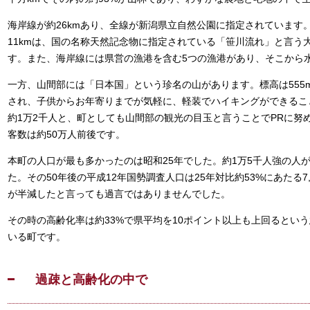
海岸線が約26kmあり、全線が新潟県立自然公園に指定されています
11kmは、国の名称天然記念物に指定されている「笹川流れ」と言う
す。また、海岸線には県営の漁港を含む5つの漁港があり、そこから
一方、山間部には「日本国」という珍名の山があります。標高は555
され、子供からお年寄りまでが気軽に、軽装でハイキングができるこ
約1万2千人と、町としても山間部の観光の目玉と言うことでPRに努
客数は約50万人前後です。
本町の人口が最も多かったのは昭和25年でした。約1万5千人強の人
た。その50年後の平成12年国勢調査人口は25年対比約53%にあたる7
が半減したと言っても過言ではありませんでした。
その時の高齢化率は約33%で県平均を10ポイント以上も上回るとい
いる町です。
過疎と高齢化の中で