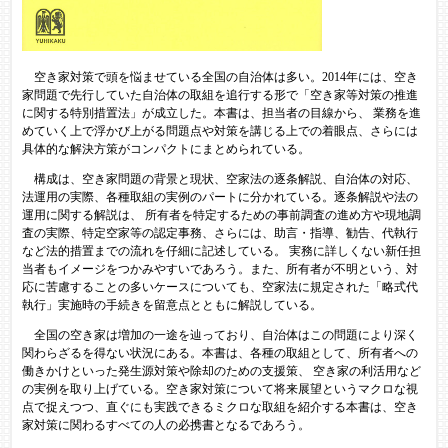
空き家対策で頭を悩ませている全国の自治体は多い。2014年には、空き
家問題で先行していた自治体の取組を追行する形で「空き家等対策の推進
に関する特別措置法」が成立した。本書は、担当者の目線から、 業務を進
めていく上で浮かび上がる問題点や対策を講じる上での着眼点、さらには
具体的な解決方策がコンパクトにまとめられている。
構成は、空き家問題の背景と現状、空家法の逐条解説、自治体の対応、
法運用の実際、各種取組の実例のパートに分かれている。逐条解説や法の
運用に関する解説は、 所有者を特定するための事前調査の進め方や現地調
査の実際、特定空家等の認定事務、さらには、助言・指導、勧告、代執行
など法的措置までの流れを仔細に記述している。 実務に詳しくない新任担
当者もイメージをつかみやすいであろう。また、所有者が不明という、対
応に苦慮することの多いケースについても、空家法に規定された「略式代
執行」実施時の手続きを留意点とともに解説している。
全国の空き家は増加の一途を辿っており、自治体はこの問題により深く
関わらざるを得ない状況にある。本書は、各種の取組として、所有者への
働きかけといった発生源対策や除却のための支援策、 空き家の利活用など
の実例を取り上げている。空き家対策について将来展望というマクロな視
点で捉えつつ、直ぐにも実践できるミクロな取組を紹介する本書は、空き
家対策に関わるすべての人の必携書となるであろう。