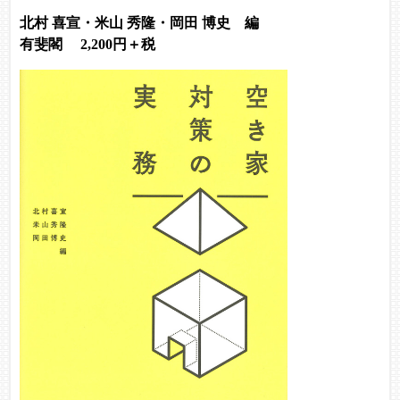
北村 喜宣・米山 秀隆・岡田 博史 編
有斐閣 2,200円＋税