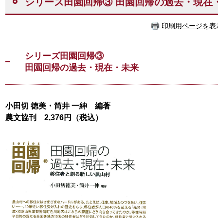
シリーズ田園回帰③ 田園回帰の過去・現在
印刷用ページを表
シリーズ田園回帰③
田園回帰の過去・現在・未来
小田切 徳美・筒井 一紳 編著
農文協刊 2,376円（税込）