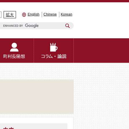
拡大
English
Chinese
Korean