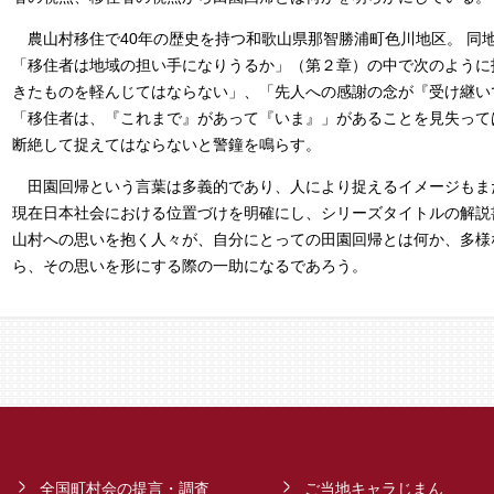
農山村移住で40年の歴史を持つ和歌山県那智勝浦町色川地区。 同地
「移住者は地域の担い手になりうるか」（第２章）の中で次のように
きたものを軽んじてはならない」、「先人への感謝の念が『受け継い
「移住者は、『これまで』があって『いま』」があることを見失って
断絶して捉えてはならないと警鐘を鳴らす。
田園回帰という言葉は多義的であり、人により捉えるイメージもま
現在日本社会における位置づけを明確にし、シリーズタイトルの解説
山村への思いを抱く人々が、自分にとっての田園回帰とは何か、多様
ら、その思いを形にする際の一助になるであろう。
全国町村会の提言・調査
ご当地キャラじまん