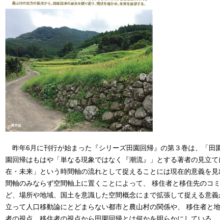
昨年6月に刊行が始まった『シリーズ田園回帰』の第３巻は、「田
園回帰はもはや「単なる現象ではなく『潮流』」とする著者の見立て
在・未来」という時間軸の流れとして捉えることには現在的意義を見
間軸のみならず空間軸上に置くことによって、 移住者と移住先のコ
ど、場所や地域、国土を意識した空間概念にまで拡張して捉える意義
立って人口移動論にとどまらない都市と農山村の関係や、 移住者と
者の視点、移住者の視点から田園回帰とは何かを明らかにしている。