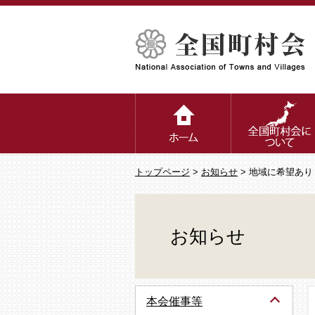
トップページ
>
お知らせ
> 地域に希望あ
お知らせ
本会催事等