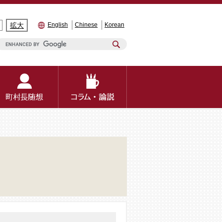
拡大
English
Chinese
Korean