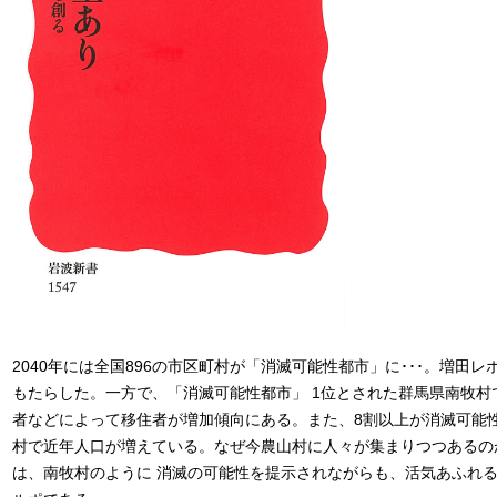
2040年には全国896の市区町村が「消滅可能性都市」に･･･。増田
もたらした。一方で、「消滅可能性都市」 1位とされた群馬県南牧
者などによって移住者が増加傾向にある。また、8割以上が消滅可能
村で近年人口が増えている。なぜ今農山村に人々が集まりつつあるの
は、南牧村のように 消滅の可能性を提示されながらも、活気あふれ