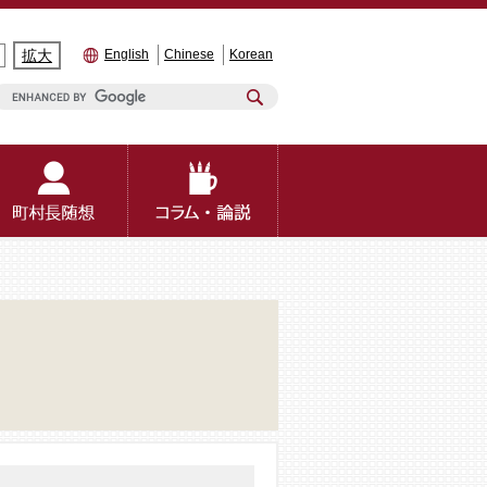
拡大
English
Chinese
Korean