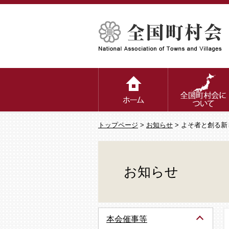
トップページ
>
お知らせ
> よそ者と創る
お知らせ
本会催事等