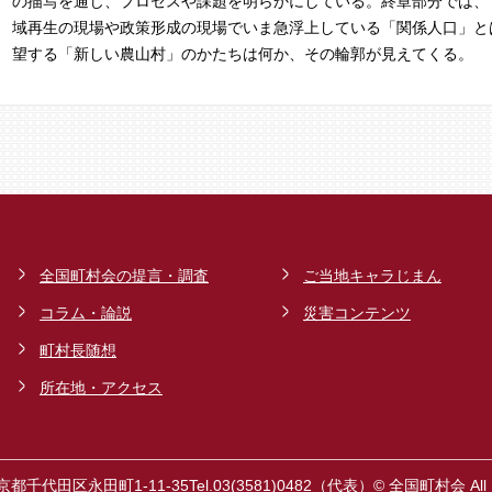
の描写を通じ、プロセスや課題を明らかにしている。終章部分では、
域再生の現場や政策形成の現場でいま急浮上している「関係人口」と
望する「新しい農山村」のかたちは何か、その輪郭が見えてくる。
全国町村会の提言・調査
ご当地キャラじまん
コラム・論説
災害コンテンツ
町村長随想
所在地・アクセス
東京都千代田区永田町1-11-35
Tel.03(3581)0482（代表）
© 全国町村会 All Ri