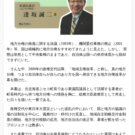
地方分権の推進に関する決議（1993年）、機関委任事務の廃止（2001
年）等、国は積極的に地方分権をすすめてきたように見えた。しかし、 実
態は依然として中央集権のままであり、自治体は国への依存体質から脱却
できずにいた。
そんな中、2009年の政権交代以降、「地域主権改革」と称し、真の地方
分権、つまり自治体自らが自らのあり方を国へ発信できる地方分権改革が
幕を開けた。
本書は、元北海道ニセコ町長であり衆議院議員として活躍する著者が、
町長時代から持つ地方分権への情熱を胸に、総務大臣政務官として奔走し
た日々を描いた一冊である。
政権交代や東日本大震災といった波乱の中において、国と地方の協議の
場の法制化を中心に、義務付け・枠付けの見直し、地域自主戦略交付金制
度の開始、地方交付税額の拡充、地方自治法の改正等、著者が舵を切った
プロジェクトは数多い。
また本書では、自治体が今後具体的にどうなるかといった展望はあえて