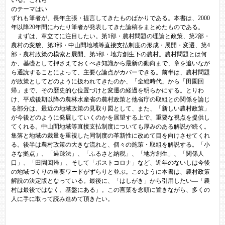
のテーマはい
ずれも筆者が、長年主張・提言してきたものばかりである。本書は、2000
年以降20年間にわたり筆者が発表してきた論稿をまとめたものである。
まずは、章立てに注目したい。第1部・農村問題の理論と政策、第2部・
農村の変貌、第3部・中山間地域等直接支払制度の形成・展開・変遷、第4
部・農村政策の模索と展開、第5部・地方創生下の農村。農村問題とは何
か、基礎として押さえておくべき知識から最新の動向まで、章を追いなが
ら通読することによって、主要な論点がカバーできる。前半は、農村問題
が政策としてどのように扱われてきたのか、「全総時代」から「田園回
帰」まで、その歴史的な位置づけと変遷の経過を明らかにする。とりわ
け、平成後期以降の農林水産省の農村政策と他省庁の取組との関係を論じ
る部分は、最近の地域政策の見取り図として、また、「新しい農村政策」
が今後どのように発展していくのかを展望する上で、重要な視点を提供し
てくれる。中山間地域等直接支払制度についても厚みのある解説が続く。
集落と地域の裁量を重視した同制度の革新性に改めて目を向けさせてくれ
る。後半は農村政策の大きな流れと、個々の施策・取組を解説する。「小
さな拠点」、「過疎法」、「ふるさと納税」、「地方創生」、「関係人
口」、「田園回帰」、そして「ポストコロナ」など、近年のないしは今後
の地域づくりの重要ワードがずらりと並ぶ。このように本書は、農村政策
解説の決定版となっている。最後に、「はしがき」から引用したい―「農
村は最後ではなく、基盤にある」。この言葉を念頭に置きながら、多くの
人に手に取って読み進めて頂きたい。