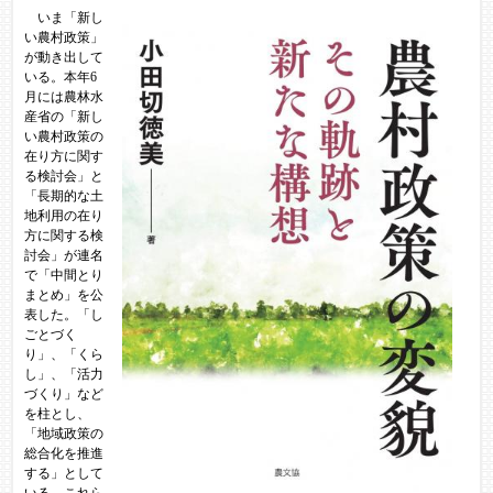
いま「新し
い農村政策」
が動き出して
いる。本年6
月には農林水
産省の「新し
い農村政策の
在り方に関す
る検討会」と
「長期的な土
地利用の在り
方に関する検
討会」が連名
で「中間とり
まとめ」を公
表した。「し
ごとづく
り」、「くら
し」、「活力
づくり」など
を柱とし、
「地域政策の
総合化を推進
する」として
いる。これら