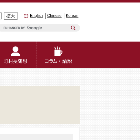
拡大
English
Chinese
Korean