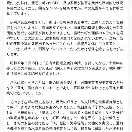
歳だった私は、翌朝、町内の94％に及ぶ家屋が被害を受けた壊滅的な状況
を目の当たりにし、間もなく65年が経ちますが、その光景を今でも鮮明に
覚えています。
伊勢湾台風を教訓とし、復旧・復興を進める中で、二度とこのような被
害を出さないように、海面埋立てを行い、防波堤の機能を兼ね備えた工業
団地を造成する計画が持ち上がりました。当時の町の面積の４分の１を増
やすというこの計画は、総事業費50億円と記録されていますが、当時、当
町の年間予算が２億円であったことからも、基礎自治体が行う事業とし
て、いかに壮大で、困難なプロジェクトだったかは想像を絶するものがあ
ります。
昭和37年７月15日に「公有水面埋立免許申請」を行ってから、十余年を
要したこの事業は、170万km²（約50万坪）の埋立地を完成させ、昭和48年
５月29日に竣工認可を迎えました。
さらに驚くべきことは、町の財源を使わず、民間事業者が事業費の全額
を立て替え、請け負っていることであり、官民連携の先駆けとも言える事
業ではないでしょうか。
そのような町の歴史もあり、歴代の町長は、防災対策を最重要施策とし
て掲げ、さまざまな取組を進めてきました。私自身も「子育て支援」をは
じめ「学校教育」、「健康づくり」、「障害者・高齢者福祉」など各分野
の重要施策を進める中でも、町民の皆さまの生命を守ることを最優先と
し、まちの安全の要である「河川堤防・海岸堤防」の強化を実現し、避難
所機能を有する水防倉庫の整備事業をはじめ、保育所に併設した津波避難