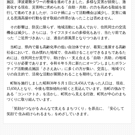
施設、津波避難タワーの整備を進めてきました。多様な災害が頻発し、激
甚化する現在、災害時に求められる「自助・共助」の力を高める取組を並
行して進めてきましたが、コロナ禍によって活動機会は減少し、災害に備
える意識高揚や行動を促す取組の停滞があったことは否めません。
その影響は、防災に限らず、地域活動にも及んでおり、住民同士の交流
機会は減少し、さらには、ライフスタイルの多様化もあり、当たり前であ
った「ご近所づきあい」は、過去の原風景となりつつあります。
当町は、県内で最も高齢化率の低い自治体ですが、着実に進展する高齢
社会において、住み慣れた地域で、住み続けることができるまちであるた
めには、住民同士が見守り、助け合い・支え合える「自助・共助」の地域
づくりが必要であります。令和６年５月に新たにオープンしましたボラン
ティア活動拠点施設「ささえあい」に多くの方が集い、交流し、地域づく
りの自主的で、活発な活動が展開されることを期待しております。
町制を施行しました昭和36年５月１日に8,456人であった人口は、現在、
15,650人となり、今後も増加傾向が続くと見込んでいます。当町の強みで
ある「コンパクトさ」を活かし、町民から見える行政、町民が中心のまち
づくりに取り組んでいます。
「笑顔がつながる みんなで支える まちづくり」を原点に、「安心して
笑顔で 住み続けられるまち」をめざしていきます。