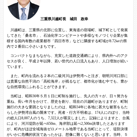
三重県川越町長 城田 政幸
川越町は、三重県の北部に位置し、東海道の宿場町、城下町として発展
してきた「桑名市」、石油化学コンビナートや多様なモノづくり企業が集
積する国内有数の産業都市「四日市市」などに隣接する町域が8.72㎢の県
内で２番目に小さいまちです。
コンパクトなまちながら、充実した道路交通網により、県内外へのアク
セスが良く、平成２年以降、若い世代の人口流入もあり、人口増加が続い
ています。
また、町内を流れる２本の二級河川は伊勢湾へと注ぎ、朝明川河口部に
は貴重な自然干潟の「高松海岸」が残るなど、都市化が進む中でも、豊か
な自然環境にふれることができます。
当町は、昭和36年５月１日に町制を施行し、先人の方々が、日々努力を
重ね、長い年月をかけて、歴史を創り、現在の川越町がありますが、町制
施行の大きな要因となりましたのは、昭和34年に各地に甚大な被害をもた
らした伊勢湾台風の襲来です。死者・行方不明者は、174人にのぼり、当時
の総人口8,007人のうち、7,322人が罹災しました。記録によりますと、台風
により、河川堤防が延べ650m、海岸部は延べ2,500m決壊したとあります
が、町内がほぼ全域海抜ゼロメートル地帯である当町にとって、堤防決壊
がいかに危機的状況であったかは、想像に難くないと思います。当時、５