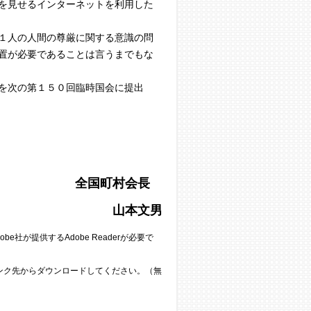
を見せるインターネットを利用した
１人の人間の尊厳に関する意識の問
置が必要であることは言うまでもな
を次の第１５０回臨時国会に提出
全
国
町
村
会
長
山本文男
e社が提供するAdobe Readerが必要で
のリンク先からダウンロードしてください。（無