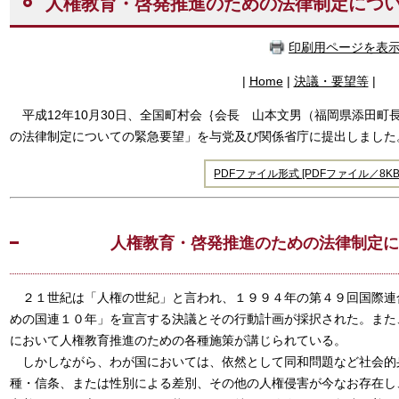
人権教育・啓発推進のための法律制定につ
印刷用ページを表
|
Home
|
決議・要望等
|
平成12年10月30日、全国町村会｛会長 山本文男（福岡県添田町
の法律制定についての緊急要望」を与党及び関係省庁に提出しました
PDFファイル形式 [PDFファイル／8KB
人権教育・啓発推進のための法律制定に
２１世紀は「人権の世紀」と言われ、１９９４年の第４９回国際連
めの国連１０年」を宣言する決議とその行動計画が採択された。また
において人権教育推進のための各種施策が講じられている。
しかしながら、わが国においては、依然として同和問題など社会的
種・信条、または性別による差別、その他の人権侵害が今なお存在し