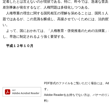
定着したとは言えないのが現状である。特に、昨今では、急速な普及
差別事象が発生するなど、人権問題は多様化しつつある。
人権尊重の理念に関する国民相互の理解を深めることは、国民１人
題ではあるが、この意識を醸成し、高揚させていくためには、法的措
い。
よって、国におかれては、「人権教育・啓発推進のための法律案」
し、早急に制定されるよう強く要望する。
平成１２年１０月
PDF形式のファイルをご覧いただく場合には、Adob
す。
Adobe Readerをお持ちでない方は、バナー
料）