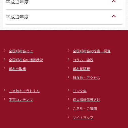
平成13年度
平成12年度
全国町村会とは
全国町村会の提言・調査
全国町村会の活動状況
コラム・論説
町村の取組
町村長随想
所在地・アクセス
ご当地キャラじまん
リンク集
災害コンテンツ
個人情報保護方針
ご意見・ご質問
サイトマップ