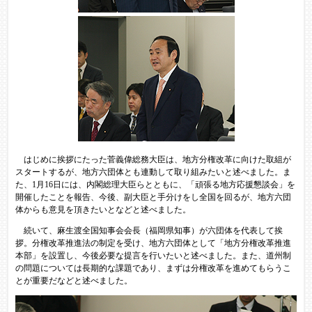
はじめに挨拶にたった菅義偉総務大臣は、地方分権改革に向けた取組が
スタートするが、地方六団体とも連動して取り組みたいと述べました。ま
た、1月16日には、内閣総理大臣らとともに、「頑張る地方応援懇談会」を
開催したことを報告、今後、副大臣と手分けをし全国を回るが、地方六団
体からも意見を頂きたいとなどと述べました。
続いて、麻生渡全国知事会会長（福岡県知事）が六団体を代表して挨
拶。分権改革推進法の制定を受け、地方六団体として「地方分権改革推進
本部」を設置し、今後必要な提言を行いたいと述べました。また、道州制
の問題については長期的な課題であり、まずは分権改革を進めてもらうこ
とが重要だなどと述べました。