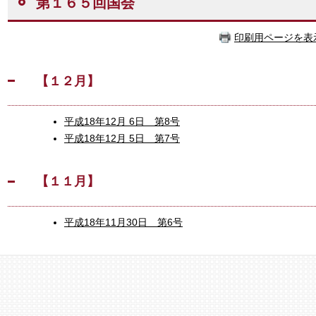
第１６５回国会
印刷用ページを表
【１２月】
平成18年12月 6日 第8号
平成18年12月 5日 第7号
【１１月】
平成18年11月30日 第6号