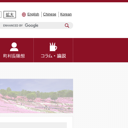
拡大
English
Chinese
Korean