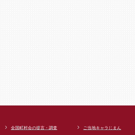
全国町村会の提言・調査
ご当地キャラじまん