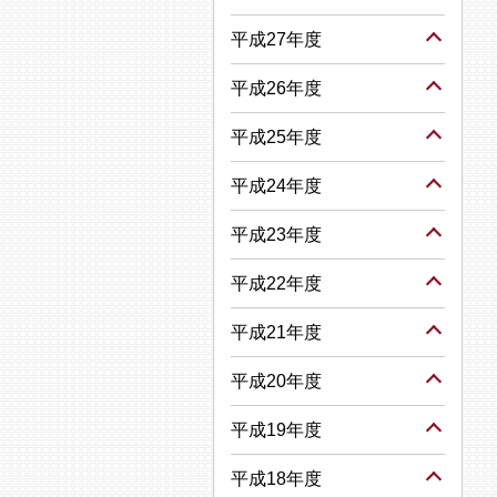
平成27年度
平成26年度
平成25年度
平成24年度
平成23年度
平成22年度
平成21年度
平成20年度
平成19年度
平成18年度