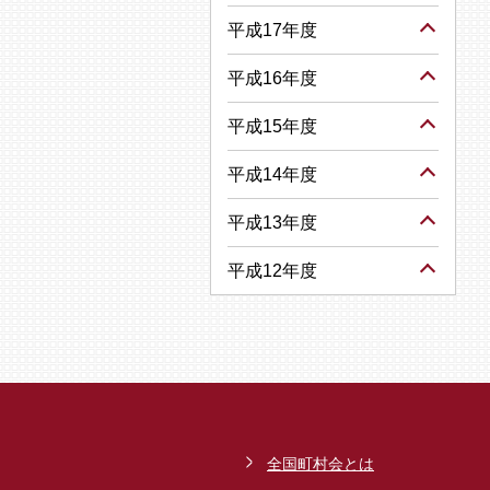
平成17年度
平成16年度
平成15年度
平成14年度
平成13年度
平成12年度
全国町村会とは