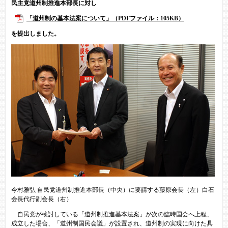
民主党道州制推進本部長に対し
「道州制の基本法案について」（PDFファイル：105KB）
を提出しました。
今村雅弘 自民党道州制推進本部長（中央）に要請する藤原会長（左）白石
会長代行副会長（右）
自民党が検討している「道州制推進基本法案」が次の臨時国会へ上程、
成立した場合、「道州制国民会議」が設置され、道州制の実現に向けた具