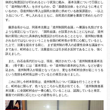
体的な制度設計が行われるという状況に鑑み、 基本法案について①国とし
て「道州制の導入」を示すものか。②「基礎自治体」をどのように考えて
いるのか。③道州制の導入は国民が政府に求めている政策課題か。 －以上
３点について、申し入れるとともに、自民党の見解を書面で求めたもので
す。
藤原会長からは、同基本法案は「道州制国民会議」へ審議を丸投げする
ような規定になっており、「国民会議」が設置されることになれば、 道州
制の実現に向けた具体的な制度設計が行われることとなり、道州制が推進
されるのではないかということを全国の町村長が非常に心配しているとし
た上で、法案を提出する前に、 まず道州制の導入の必要性自体を議論すべ
きであり、町村会として、法案提出には引き続き反対であることを、強く
訴えました。
また、白石会長代行からは、現在、検討されている「道州制推進基本法
案」（骨子案）には「基本理念」や「道州制の基本的な方向」などが盛り
込まれ、 道州制導入が前提となっており、更なる市町村合併が起こりうる
という危惧を町村長は持っているとの発言がありました。
これに対し今村本部長は、道州制導入について議論を行うこととする
と、町村会に限らず、色々なところから意見が出てくる。 「道州制推進基
本法案」に全国町村会が一番心配していることは、認識していると発言、
書面での回答に応じたいとの姿勢を示しました。