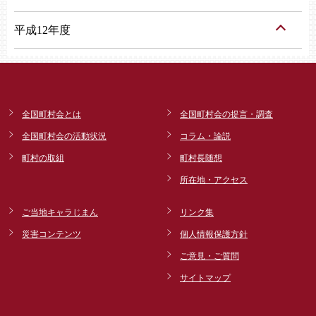
平成12年度
全国町村会とは
全国町村会の提言・調査
全国町村会の活動状況
コラム・論説
町村の取組
町村長随想
所在地・アクセス
ご当地キャラじまん
リンク集
災害コンテンツ
個人情報保護方針
ご意見・ご質問
サイトマップ