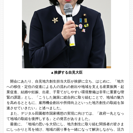
▲挨拶する自見大臣
開会にあたり、自見地方創生担当大臣が挨拶に立ち、はじめに、「地方
への移住・定住の促進による人の流れの創出や地域を支える産業振興・起
業促進、結婚や妊娠、出産、子育てがしやすい環境整備は非常に重要な喫
緊の課題」とし、「こうした施策に総合的に取り組むことで、地域の魅力
を高めるとともに、雇用機会創出や所得向上といった地方創生の取組を加
速させていきたい」と述べました。
また、デジタル田園都市国家構想の実現に向けては、「政府一丸となっ
て地域の取組を後押しする」との発言がありました。
​ 最後に、「地域の思いを大切にし、地方創生に取り組む関係者の皆さま
にしっかりと耳を傾け、地域の困り事を一緒になって解決しながら、活力