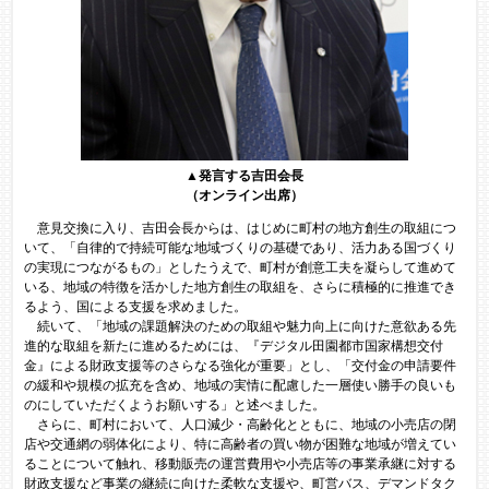
▲発言する吉田会長
（オンライン出席）
意見交換に入り、吉田会長からは、はじめに町村の地方創生の取組につ
いて、「自律的で持続可能な地域づくりの基礎であり、活力ある国づくり
の実現につながるもの」としたうえで、町村が創意工夫を凝らして進めて
いる、地域の特徴を活かした地方創生の取組を、さらに積極的に推進でき
るよう、国による支援を求めました。
続いて、「地域の課題解決のための取組や魅力向上に向けた意欲ある先
進的な取組を新たに進めるためには、『デジタル田園都市国家構想交付
金』による財政支援等のさらなる強化が重要」とし、「交付金の申請要件
の緩和や規模の拡充を含め、地域の実情に配慮した一層使い勝手の良いも
のにしていただくようお願いする」と述べました。
さらに、町村において、人口減少・高齢化とともに、地域の小売店の閉
店や交通網の弱体化により、特に高齢者の買い物が困難な地域が増えてい
ることについて触れ、移動販売の運営費用や小売店等の事業承継に対する
財政支援など事業の継続に向けた柔軟な支援や、町営バス、デマンドタク