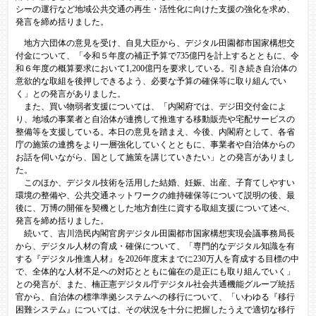
シーの運行など地域公共交通の再生・活性化に向けた支援の強化を求め、
発言を締め括りました。​
地方六団体の意見を受け、自見大臣から、デジタル田園都市国家構想交
付金について、「令和５年度の補正予算で735億円を計上するとともに、令
和６年度の概算要求において1,200億円を要求している。引き続き自治体の
意欲的な取組を後押しできるよう、必要な予算の確保等に取り組んでい
く」との発言がありました。
また、買い物弱者支援については、「内閣府では、デジ田交付金によ
り、地域の事業者と自治体が連携して推進する移動販売や宅配サービスの
整備等を支援している。本日の意見を踏まえ、今後、内閣府として、各省
庁の施策の連携をより一層強化していくとともに、事業者や自治体からの
お話を伺いながら、国として施策を講じていきたい」との発言がありまし
た。
このほか、デジタル技術を活用した結婚、妊娠、出産、子育てしやすい
環境の整備や、公共交通ネットワークの維持確保等について説明の後、最
後に、万博の開催を契機とした地方創生に資する取組支援について述べ、
発言を締め括りました。
続いて、吉川浩民内閣官房デジタル田園都市国家構想実現会議事務局長
から、デジタル人材の育成・確保について、「専門的なデジタル知識を有
する『デジタル推進人材』を2026年度末までに230万人を育成する目標の中
で、全体的な人材不足への対応とともに偏在の是正にも取り組んでいく」
との発言が、また、楠正憲デジタル庁デジタル社会共通機能グループ統括
官から、自治体の標準準拠システムへの移行について、「いわゆる『移行
困難システム』については、その状況を十分に把握したうえで適切な移行