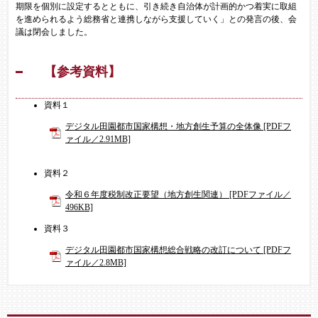
期限を個別に設定するとともに、引き続き自治体が計画的かつ着実に取組
を進められるよう総務省と連携しながら支援していく」との発言の後、会
議は閉会しました。
【参考資料】
資料１
デジタル田園都市国家構想・地方創生予算の全体像 [PDFフ
ァイル／2.91MB]
資料２
令和６年度税制改正要望（地方創生関連） [PDFファイル／
496KB]
資料３
デジタル田園都市国家構想総合戦略の改訂について [PDFフ
ァイル／2.8MB]