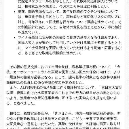
に配送スケジュールをお示しした。それ以降の追加購入について
は、接種状況等を踏まえ、今月末ごろを目途に判断したい。
現在、関係審議会において、来年度以降のワクチン接種について
は、重症化予防を目的として、高齢者など重症化リスクの高い方に
対し、毎年秋冬に１回接種を行う点について議論を進めている。そ
の制度設計にあたっては、自治体の意見を踏まえながら丁寧に検討
を進めていく。
マイナ保険証は我が国の医療ＤＸ推進の基盤となる仕組みであり、
国民の皆さまが安心して利用していただける環境を整備するととも
に、マイナ保険証を実際に使っていただけるよう周知・広報するな
ど、さまざまな取組を積極的に進めたい。
その後の意見交換において吉田会長は、森林環境譲与税について、「今
後、カーボンニュートラルの実現や災害に強い国土の保全に向けて、より
一層森林の整備が必要となる」として、譲与基準の対象となる森林や森林
面積割合の見直しに係る特段の尽力を求めました。
また、ALPS処理水の海洋放出に伴う風評対策について、「東日本大震災
以降、復興に向けた水産事業者のこれまでの努力の成果が水の泡とならな
いよう、漁業者や水産関係事業者に寄り添った実効ある支援をお願いす
る」と述べました。
最後に、松野官房長官が、「皆さまから、地方一般財源総額の確保、デ
ジタル行財政改革における地方との連携、こども・子育て支援の充実等、
大変貴重なご意見をいただいた。真摯に受け止め、各課題に着実に取り組
んでいく。企業の持続的な賃上げや地方の成長の実現を含めた経済対策の