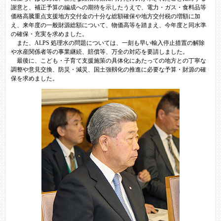
謝意と、補正予算の編成への期待を示したうえで、電力・ガス・食料品等
価格高騰重点支援地方交付金の十分な総額確保や地方交付税の増額に加
え、来年度の一般財源総額について、物価高等を踏まえ、今年度と同水準
の確保・充実を求めました。
また、ALPS 処理水の問題については、一刻も早い輸入停止措置の解除
や水産関係者等の事業継続、賠償等、万全の対応を要請しました。
最後に、こども・子育て支援施策の具体化にあたっての地方との丁寧な
調整や意見交換、防災・減災、国土強靱化の推進に必要な予算・財源の確
保を求めました。