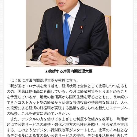
▲
挨拶する岸田内閣総理大臣​
はじめに岸田内閣総理大臣が挨拶に立ち、
「我が国はコロナ禍を乗り越え、経済状況は全体として改善しつつあるも
のの、国民は物価高に直面している。今月に経済対策をとりまとめること
を予定しているが、足元の物価高から国民生活を守るとともに、長年続い
てきたコストカット型の経済から活発な設備投資や持続的な賃上げ、人へ
の投資による経済の好循環が実現する熱量を感じられる新たなステージへ
の転換、これを確実に進めていきたい。
また、デジタルの力を借りてさまざまな制度や仕組みを改革し、利用者
起点で公共サービスの維持・強化と地方の活性化を図り、社会変革を実現
する。このようなデジタル行財政改革がスタートした。改革の３本柱とな
るデジタルによる質の高い公共サービスの提供、デジタル活用を阻害して