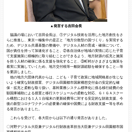
▲発言する吉田会長
協議の場において吉田会長は、①デジタル技術を活用した地方創生をさ
らに推進し、東京一極集中の是正と「地方分散型の国づくり」を実現する
ため、デジタル共通基盤の整備や、デジタル人材の育成・確保について、
国が責任を持って加速化すること、②各自治体が地域の実情に応じた子育
て支援施策に積極的に取り組むことができるよう、地方財源の拡充と施策
を担う人材の確保に係る支援を強化すること、③町村がさまざまな施策を
着実に実施していくため、地方交付税等一般財源総額を確保すること―等
を要請しました。
他の地方六団体代表からは、こども・子育て政策に地域間格差が生じな
いよう確実な財政措置、デジタル田園都市国家構想交付金の安定的な確
保・拡充と柔軟な取り扱い、基幹業務システム標準化に係る移行経費の全
額国庫補助による措置と移行スケジュールの柔軟な対応、ＧＩＧＡスクー
ル構想における１人１台端末の更新経費等に対する安定的な財政支援、今
後の新型コロナワクチンの必要量の確保や国費による財政支援ー等を求め
る発言がありました。
これらを受けて、各大臣からは以下の通り発言がありました。
〇河野デジタル大臣兼デジタル行財政改革担当大臣兼デジタル田園都市国
家構想担当大臣