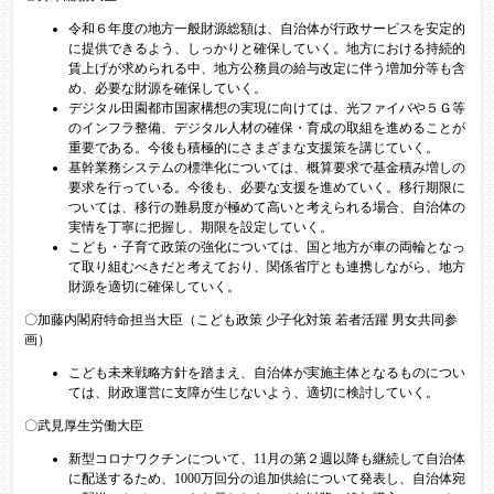
令和６年度の地方一般財源総額は、自治体が行政サービスを安定的
に提供できるよう、しっかりと確保していく。地方における持続的
賃上げが求められる中、地方公務員の給与改定に伴う増加分等も含
め、必要な財源を確保していく。
デジタル田園都市国家構想の実現に向けては、光ファイバや５Ｇ等
のインフラ整備、デジタル人材の確保・育成の取組を進めることが
重要である。今後も積極的にさまざまな支援策を講じていく。
基幹業務システムの標準化については、概算要求で基金積み増しの
要求を行っている。今後も、必要な支援を進めていく。移行期限に
ついては、移行の難易度が極めて高いと考えられる場合、自治体の
実情を丁寧に把握し、期限を設定していく。
こども・子育て政策の強化については、国と地方が車の両輪となっ
て取り組むべきだと考えており、関係省庁とも連携しながら、地方
財源を適切に確保していく。
〇加藤内閣府特命担当大臣（こども政策 少子化対策 若者活躍 男女共同参
画）
こども未来戦略方針を踏まえ、自治体が実施主体となるものについ
ては、財政運営に支障が生じないよう、適切に検討していく。
〇武見厚生労働大臣
新型コロナワクチンについて、11月の第２週以降も継続して自治体
に配送するため、1000万回分の追加供給について発表し、自治体宛