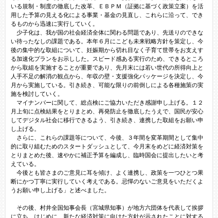
いる規制・制度の徹底した改革、ＥＢＰＭ（証拠に基づく政策立案）を活
用した予算の見える化による事業・基金の見直し、これらに沿って、でき
るものから迅速に実行していく。
少子化は、我が国の社会経済全体に関わる問題であり、先送りのできな
い待ったなしの課題である。本年６月にこども未来戦略方針を策定し、今
後の集中的な取組について、妊娠期から切れ目なく子育て世帯をお支えす
る加速化プランをお示しした。スピード感ある実行のため、できるところ
から取組を実施することが重要であり、先月末には若い世代の所得向上と
人手不足の解消の観点から、年収の壁・支援強化パッケージを決定し、今
月から実施している。引き続き、可能な限りの前倒しによる各種施策の実
施を検討していく。
マイナンバーに関して、総点検にご協力いただき感謝申し上げる。１２
月上旬に点検結果をとりまとめ、再発防止を徹底したうえで、国民が安心
してデジタル社会に移行できるよう、引き続き、連携した取組をお願い申
し上げる。
さらに、これらの課題等について、今後、３年間を変革期間として集中
的に取り組むためのスタートダッシュとして、今月末をめどに経済対策を
とりまとめた後、速やかに補正予算を編成し、臨時国会に提出したいと考
えている。
今後とも皆さまのご意見に耳を傾け、よく連携し、政策を一つひとつ果
断にかつ丁寧に実行していく考えである。忌憚のないご意見をいただくよ
うお願い申し上げる」と述べました。
その後、村井全国知事会長（宮城県知事）が地方六団体を代表して挨拶
に立ち、はじめに、新たな経済対策に向けた方針が示されたことに対する