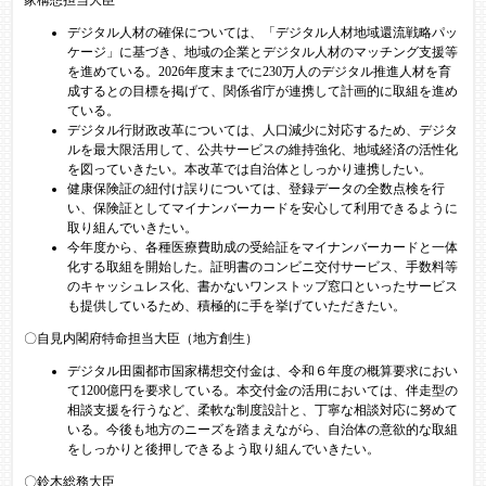
デジタル人材の確保については、「デジタル人材地域還流戦略パッ
ケージ」に基づき、地域の企業とデジタル人材のマッチング支援等
を進めている。2026年度末までに230万人のデジタル推進人材を育
成するとの目標を掲げて、関係省庁が連携して計画的に取組を進め
ている。
デジタル行財政改革については、人口減少に対応するため、デジタ
ルを最大限活用して、公共サービスの維持強化、地域経済の活性化
を図っていきたい。本改革では自治体としっかり連携したい。
健康保険証の紐付け誤りについては、登録データの全数点検を行
い、保険証としてマイナンバーカードを安心して利用できるように
取り組んでいきたい。
今年度から、各種医療費助成の受給証をマイナンバーカードと一体
化する取組を開始した。証明書のコンビニ交付サービス、手数料等
のキャッシュレス化、書かないワンストップ窓口といったサービス
も提供しているため、積極的に手を挙げていただきたい。
〇自見内閣府特命担当大臣（地方創生）
デジタル田園都市国家構想交付金は、令和６年度の概算要求におい
て1200億円を要求している。本交付金の活用においては、伴走型の
相談支援を行うなど、柔軟な制度設計と、丁寧な相談対応に努めて
いる。今後も地方のニーズを踏まえながら、自治体の意欲的な取組
をしっかりと後押しできるよう取り組んでいきたい。
〇鈴木総務大臣