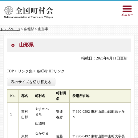
トップページ
> 広報部 > 山形県
山形県
掲載日：2026年6月11日更新
TOP
>
リンク集
> 各町村 HPリンク
表のサイズを切り替える
町村長
No.
郡名
町村名
役場所在地
名
やまのべ
東村
安達
〒990-0392 東村山郡山辺町緑ヶ丘
1
まち
山郡
春彦​
５
山辺町
なかやま
東村
佐藤
〒990-0492 東村山郡中山町大字長