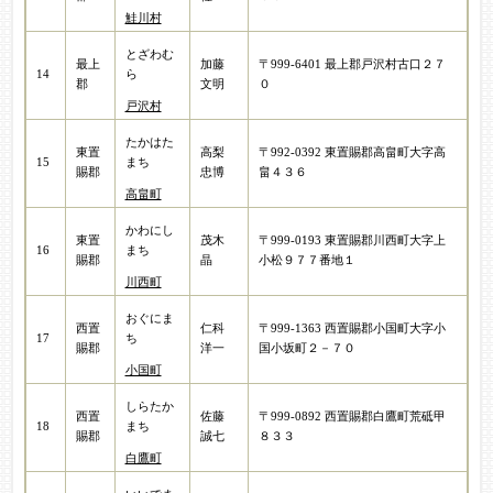
鮭川村
とざわむ
最上
加藤
〒999-6401 最上郡戸沢村古口２７
14
ら
郡
文明
０
戸沢村
たかはた
東置
高梨
〒992-0392 東置賜郡高畠町大字高
15
まち
賜郡
忠博
畠４３６
高畠町
かわにし
東置
茂木
〒999-0193 東置賜郡川西町大字上
16
まち
賜郡
晶
小松９７７番地１
川西町
おぐにま
西置
仁科
〒999-1363 西置賜郡小国町大字小
17
ち
賜郡
洋一
国小坂町２－７０
小国町
しらたか
西置
佐藤
〒999-0892 西置賜郡白鷹町荒砥甲
18
まち
賜郡
誠七
８３３
白鷹町