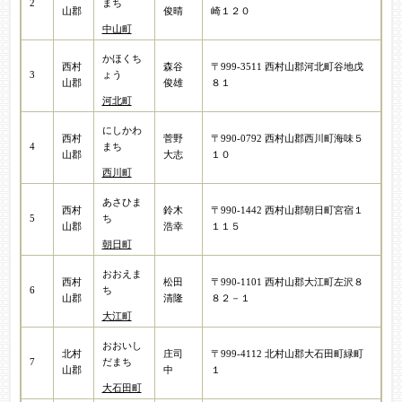
2
まち
山郡
俊晴
崎１２０
中山町
かほくち
西村
森谷
〒999-3511 西村山郡河北町谷地戊
3
ょう
山郡
俊雄
８１
河北町
にしかわ
西村
菅野
〒990-0792 西村山郡西川町海味５
4
まち
山郡
大志
１０
西川町
あさひま
西村
鈴木
〒990-1442 西村山郡朝日町宮宿１
5
ち
山郡
浩幸
１１５
朝日町
おおえま
西村
松田
〒990-1101 西村山郡大江町左沢８
6
ち
山郡
清隆
８２－１
大江町
おおいし
北村
庄司
〒999-4112 北村山郡大石田町緑町
7
だまち
山郡
中
１
大石田町