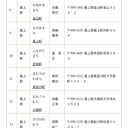
かねやま
最上
佐藤
〒999-5402 最上郡金山町金山３２
8
まち
郡
英司
４－１
金山町
もがみま
最上
高橋
〒999-6101 最上郡最上町向町６４
9
ち
郡
重美
４
最上町
ふながた
最上
森 富
〒999-4601 最上郡舟形町舟形２６
10
まち
郡
広
３
舟形町
まむろが
最上
新田
〒999-5312 最上郡真室川町大字新
11
わまち
郡
隆治
町１２４－４
真室川町
おおくら
最上
加藤
〒996-0212 最上郡大蔵村大字清水
12
むら
郡
正美
２５２８
大蔵村
さけがわ
最上
西野
〒999-5292 最上郡鮭川村佐渡２０
13
むら
郡
桂一
０３－７