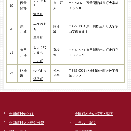
いいでま
西置
嵐 正
〒999-0696 西置賜郡飯豊町大字椿
19
ち
賜郡
人
２８８８
飯豊町
みかわま
東田
阿部
〒997-1301 東田川郡三川町大字横
20
ち
川郡
誠
山字西田８５
三川町
しょうな
東田
富樫
〒999-7781 東田川郡庄内町余目字
21
いまち
川郡
透
１３２－１
庄内町
飽海
松永
〒999-8301 飽海郡遊佐町遊佐字舞
ゆざまち
22
郡
裕美
鶴２０２
遊佐町
全国町村会とは
全国町村会の提言・調査
全国町村会の活動状況
コラム・論説