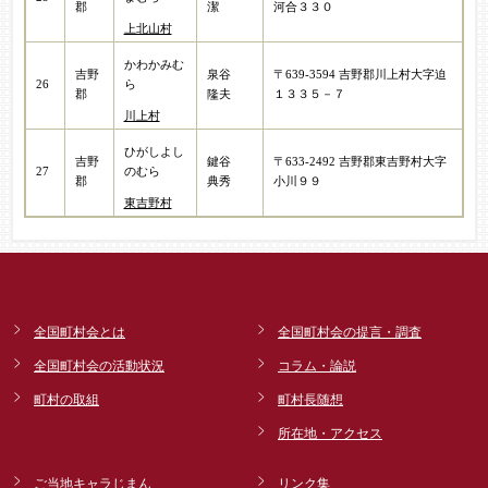
郡
潔
河合３３０
上北山村
かわかみむ
吉野
泉谷
〒639-3594 吉野郡川上村大字迫
26
ら
郡
隆夫​
１３３５－７
川上村
ひがしよし
吉野
鍵谷
〒633-2492 吉野郡東吉野村大字
27
のむら
郡
典秀
小川９９
東吉野村
全国町村会とは
全国町村会の提言・調査
全国町村会の活動状況
コラム・論説
町村の取組
町村長随想
所在地・アクセス
ご当地キャラじまん
リンク集