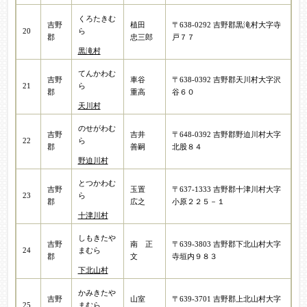
くろたきむ
吉野
植田
〒638-0292 吉野郡黒滝村大字寺
20
ら
郡
忠三郎
戸７７
黒滝村
てんかわむ
吉野
車谷
〒638-0392 吉野郡天川村大字沢
21
ら
郡
重高
谷６０
天川村
のせがわむ
吉野
吉井
〒648-0392 吉野郡野迫川村大字
22
ら
郡
善嗣​
北股８４
野迫川村
とつかわむ
吉野
玉置
〒637-1333 吉野郡十津川村大字
23
ら
郡
広之​
小原２２５－１
十津川村
しもきたや
吉野
南 正
〒639-3803 吉野郡下北山村大字
24
まむら
郡
文
寺垣内９８３
下北山村
かみきたや
吉野
山室
〒639-3701 吉野郡上北山村大字
25
まむら