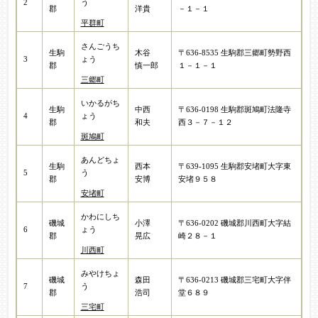
2
う
郡
洋貴
－１－１
平群町
さんごうち
生駒
木谷
〒636-8535 生駒郡三郷町勢野西
3
ょう
郡
慎一郎
１－１－１
三郷町
いかるがち
生駒
中西
〒636-0198 生駒郡斑鳩町法隆寺
4
ょう
郡
和夫
西３－７－１２
斑鳩町
あんどちょ
生駒
西本
〒639-1095 生駒郡安堵町大字東
5
う
郡
安博
安堵９５８
安堵町
かわにしち
磯城
小澤
〒636-0202 磯城郡川西町大字結
6
ょう
郡
晃広
崎２８－１
川西町
みやけちょ
磯城
森田
〒636-0213 磯城郡三宅町大字伴
7
う
郡
浩司
堂６８９
三宅町