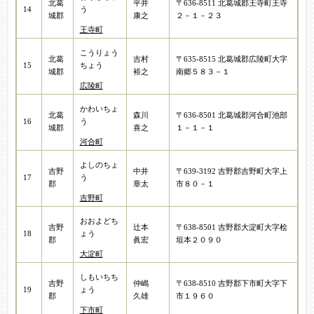
北葛
平井
〒636-8511 北葛城郡王寺町王寺
14
う
城郡
康之
２－１－２３
王寺町
こうりょう
北葛
吉村
〒635-8515 北葛城郡広陵町大字
15
ちょう
城郡
裕之​
南郷５８３－１
広陵町
かわいちょ
北葛
森川
〒636-8501 北葛城郡河合町池部
16
う
城郡
喜之
１－１－１
河合町
よしのちょ
吉野
中井
〒639-3192 吉野郡吉野町大字上
17
う
郡
章太
市８０－１
吉野町
おおよどち
吉野
辻本
〒638-8501 吉野郡大淀町大字桧
18
ょう
郡
眞宏​
垣本２０９０
大淀町
しもいちち
吉野
仲嶋
〒638-8510 吉野郡下市町大字下
19
ょう
郡
久雄
市１９６０
下市町