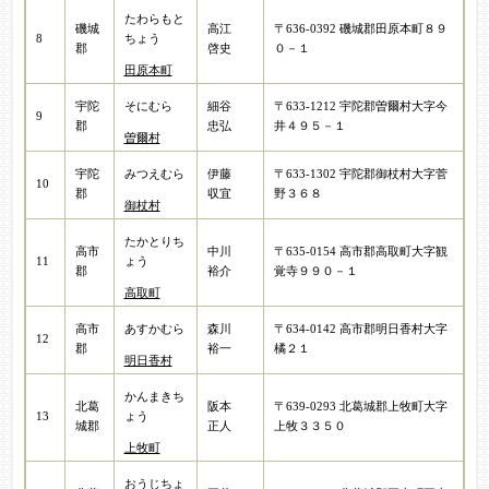
たわらもと
磯城
高江
〒636-0392 磯城郡田原本町８９
8
ちょう
郡
啓史
０－１
田原本町
宇陀
細谷
〒633-1212 宇陀郡曽爾村大字今
そにむら
9
郡
忠弘​
井４９５－１
曽爾村
宇陀
伊藤
〒633-1302 宇陀郡御杖村大字菅
みつえむら
10
郡
収宜
野３６８
御杖村
たかとりち
高市
中川
〒635-0154 高市郡高取町大字観
11
ょう
郡
裕介
覚寺９９０－１
高取町
高市
森川
〒634-0142 高市郡明日香村大字
あすかむら
12
郡
裕一
橘２１
明日香村
かんまきち
北葛
阪本
〒639-0293 北葛城郡上牧町大字
13
ょう
城郡
正人
上牧３３５０
上牧町
おうじちょ