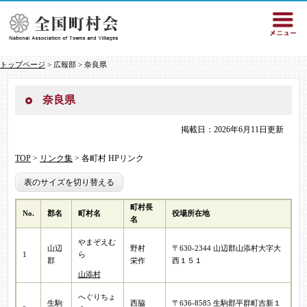
トップページ
> 広報部 > 奈良県
奈良県
掲載日：2026年6月11日更新
TOP
>
リンク集
> 各町村 HPリンク
表のサイズを切り替える
町村長
No.
郡名
町村名
役場所在地
名
やまぞえむ
山辺
野村
〒630-2344 山辺郡山添村大字大
1
ら
郡
栄作
西１５１
山添村
へぐりちょ
生駒
西脇
〒636-8585 生駒郡平群町吉新１