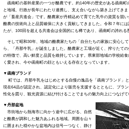
函南町の基幹産業の一つが酪農です。約140年の歴史がある函南町
と地域、行政が長年にわたり連携し、支え合いながら築き上げてきま
が「畜産共進会」です。酪農家が丹精込めて育てた乳牛の資質を競い
酪農の技術向上と品質確保に大きく貢献してきました。令和７年には記
たが、100回を超える共進会は全国的にも稀であり、函南町の誇れる
そして昭和30年、地域の酪農家たちの「自分たちの家族に安心して
ら、「丹那牛乳」が誕生しました。酪農家と工場が近く、搾りたての
の特徴で、高い鮮度と品質を維持しています。県東部地域の学校給食
く愛され、今や函南町の顔ともいえる存在となっています。
▼函南ブランド
町では、丹那牛乳をはじめとする自慢の逸品を「函南ブランド」と
現在64品が認定され、認定化により販売を支援するとともに、ブラ
性化を図り、観光資源に結び付けることでまちの魅力向上につなげて
▼丹那盆地
市街地から熱海市に向かう途中に広がる、自然
と酪農が調和した魅力あふれる地域。周囲を山々
に囲まれた穏やかな盆地内は信号一つなく、静け