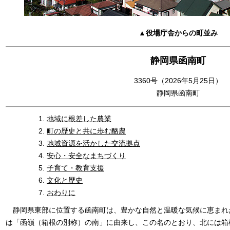
▲役場庁舎からの町並み
静岡県函南町
3360号（2026年5月25日）
静岡県函南町
地域に根差した農業
町の歴史と共に歩む酪農
地域資源を活かした交流拠点
安心・安全なまちづくり
子育て・教育支援
文化と歴史
おわりに
静岡県東部に位置する函南町は、豊かな自然と温暖な気候に恵まれた
は「函嶺（箱根の別称）の南」に由来し、この名のとおり、北には箱