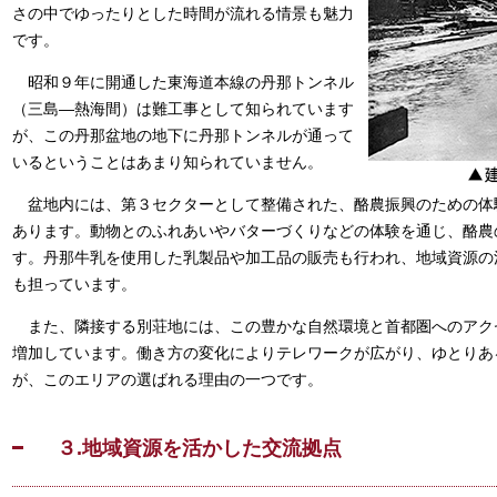
さの中でゆったりとした時間が流れる情景も魅力
です。
昭和９年に開通した東海道本線の丹那トンネル
（三島―熱海間）は難工事として知られています
が、この丹那盆地の地下に丹那トンネルが通って
いるということはあまり知られていません。
盆地内には、第３セクターとして整備された、酪農振興のための体
あります。動物とのふれあいやバターづくりなどの体験を通じ、酪農
す。丹那牛乳を使用した乳製品や加工品の販売も行われ、地域資源の
も担っています。
また、隣接する別荘地には、この豊かな自然環境と首都圏へのアク
増加しています。働き方の変化によりテレワークが広がり、ゆとりあ
が、このエリアの選ばれる理由の一つです。
３.地域資源を活かした交流拠点