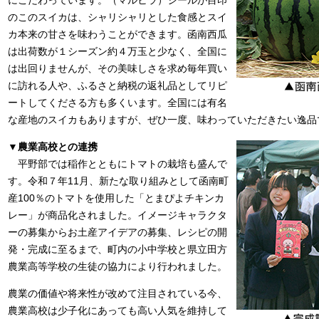
にこだわっています。（マルヒラ）シールが目印
のこのスイカは、シャリシャリとした食感とスイ
カ本来の甘さを味わうことができます。函南西瓜
は出荷数が１シーズン約４万玉と少なく、全国に
は出回りませんが、その美味しさを求め毎年買い
に訪れる人や、ふるさと納税の返礼品としてリピ
ートしてくださる方も多くいます。全国には有名
な産地のスイカもありますが、ぜひ一度、味わっていただきたい逸品
▼農業高校との連携
平野部では稲作とともにトマトの栽培も盛んで
す。令和７年11月、新たな取り組みとして函南町
産100％のトマトを使用した「とまぴよチキンカ
レー」が商品化されました。イメージキャラクタ
ーの募集からお土産アイデアの募集、レシピの開
発・完成に至るまで、町内の小中学校と県立田方
農業高等学校の生徒の協力により行われました。
農業の価値や将来性が改めて注目されている今、
農業高校は少子化にあっても高い人気を維持して