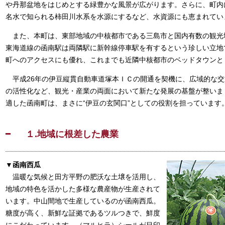
や丹那盆地をはじめとする緑豊かな風景が広がります。さらに、町内
名水で知られる柿田川水系を水源にするなど、水資源にも恵まれてい
また、本町は、東部地域の中核都市である三島市と国内有数の観光
東海道線の函南駅は両隣駅に新幹線停車駅を有するという珍しい立地
町へのアクセスにも優れ、これまでも近隣中核都市のベッドタウンと
平成26年の伊豆縦貫自動車道塚本ＩＣの開通を契機に、広域的な交
の活性化など、観光・産業の両面において新たな発展の基盤が整いま
適した函南町は、まさに“伊豆の玄関口”としての役割を担っています。
１.地域に根差した農業
▼函南西瓜
温暖な気候と田方平野の肥沃な土壌を活用し、
地域の特色を活かした多様な農産物が生産されて
います。中山間地で生産しているのが函南西瓜。
糖度が高く、新鮮な証拠であるツルつきで、鮮度