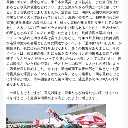
最後に海です。残念ながら、東日本大震災により被災し、まだ復旧途上に
あることや風評被害などにより、まだ交流ができる環境が十分に整ってい
ると言える状況ではありませんが、震災前には、海釣り公園や釣師浜海水
浴場など多くの人で賑わっていました。海釣り公園では、相馬共同火力発
電(株)新地発電所の温排水により、様々な魚種が集まる釣り場として人気が
あり、大きいもので74㎝のヒラメが釣れた時もあることから、県内外から
釣果をもとめて多くの方に来場いただきました。釣師浜海水浴場では、シ
ーズン中に訪れる海水浴客は言うまでもなく、毎年８月上旬には釣師浜海
水浴場や漁港を会場とした海に関連するイベント「遊海(ゆかい)しんち」が
開催され、夜には花火の打ち上げがあり、多くの集客がありました。その
イベントは、震災後の夏、町に元気を取り戻そうと新地町商工会青年部主
催で「なんだ かんだ言ったって やるしかねぇべ祭」としてよみがえり、震
災以降沈んでいた町の空気も、子どもたちの歓声、大人たちの笑顔によっ
て活気が戻り始めました。今では、新地町商工会青年部が主体となった実
行委員会で運営する「やるしかねぇべ祭」として定着し、回を重ねるごと
に来場者が増え、昨年開催された第６回では、過去最多の36,000人の来場
者がありました。
この祭りもそうですが、震災以降は、若者たちが自分たちの手でまちづく
りを行うという意識や活動がより高まったように感じます。