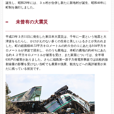
誕生し、昭和29年には、３ヵ村が合併し新たに新地村が誕生、昭和46年に
町制を施行しました。
未曾有の大震災
平成23年３月11日に発生した東日本大震災は、千年に一度という地震と大
津波をもたらし、かけがえのない多くの生命と美しいふるさとが失われま
した。町の総面積46.53平方キロメートルの約５分の１にあたる9.04平方キ
ロメートルが津波で浸水し、そのうち農地は、本町の農地の約40％にあた
る約４.２平方キロメートルが被害を受け、また家屋については、全半壊
630戸の被害がありました。さらに福島第一原子力発電所事故では比較的放
射線量の影響を受けない当町でも農業や漁業、観光などへの風評被害が未
だに残っている状況です。