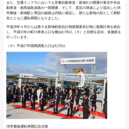
また、交通インフラにおいても常磐自動車道・新地ICの開通や東北中央自
動車道・相馬福島道路の一部開通、そして、震災の津波により流出したJR
常磐線・新地駅と周辺の線路は内陸に移設し、新たな新地の顔として新駅
舎とともに運転再開となりました。
平成28年４月からは第５次新地町総合計画後期基本計画に復興計画を統合
し、平成32年の町の将来人口を概ね8,700人（※）と目標を定め、各施策を
行っています。
（※）平成27年国勢調査人口は8,218人
JR常磐線運転再開記念式典