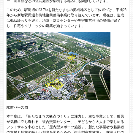
ー、図書館などの公共施設が集積する地区にも隣接しています。
このため、駅周辺の23.7haを新たなまちの拠点地区として位置づけ、平成25
年から新地駅周辺市街地復興整備事業に取り組んでいます。現在は、造成
は概ね終わりを迎え、消防・防災センターや災害町営住宅の整備が完了
し、住宅やクリニックの建築が始まっています。
駅前パース図
本年度は、「新たなまちの拠点づくり」に注力し、主な事業として、町民
が気軽に立ち寄れる「複合交流センター」、子どもから大人まで楽しめる
フットサルを中心とした「屋内型スポーツ施設」、新たな事業者や起業者
の支援と駅前の賑わい創出を図るための「複合型商業施設」、交流人口の