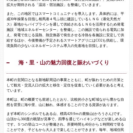
拡大が期待される「温浴・宿泊施設」を整備していきます。
また、この地区ではスマートコミュニティを導入します。具体的には、平
成30年操業を目指し相馬港４号ふ頭に建設しているＬＮＧ（液化天然ガ
ス）基地からパイプラインを通して供給されるＬＮＧを活用するため発電
施設「地域エネルギーセンター」を整備し、この施設で造られる電気に加
え、発電で生じる温熱、熱交換器で発生させる冷熱を各施設に安定して供
給するほか、今後整備が予定されるスマートアグリにはCO2も供給し、環
境負荷の少ないエネルギーシステム導入の先進地を目指します。
海・里・山の魅力回復と賑わいづくり
本町の玄関口となる新地駅周辺の事業とともに、町が賑わうための方策と
して観光・交流人口の拡大と移住・定住を促進していく必要があると考え
ています。
本町は、町の概要でも前述したとおり、比較的小さな町域ながら豊かな自
然を背景に海や里、山に触れ、体感することのできる資源があります。
まず本町のシンボルでもある山、標高429.9ｍの鹿狼山(かろうさん)です。
山頂から360度の眺望が見事で、四季を通じてハイキングなどが楽しめる山
です。５つの登山コースが整備され、所要時間も40分から１時間程で登る
ことができ、子どもから大人まで楽しむことができます。毎年、地域住民