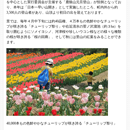
を中心とした実行委員会が主催する「鹿狼山元旦登山」が恒例となってお
り、本年は「日本一早い山開き」として実施したところ、町内外から約
3,500人の登山者があり、山頂より初日の出を迎えております。
里では、毎年４月中下旬には約40品種、４万本もの色鮮やかなチューリッ
プが咲き誇る「チューリップ祭り」や右近清水の菅ノ沢溜池（約３ha）を
取り囲むようにソメイヨシノ、河津桜や珍しいウコン桜などの様々な種類
の桜が咲き誇る「桜の回廊」、そして秋には里山の紅葉をみることができ
ます。
40,000本もの色鮮やかなチューリップが咲き誇る「チューリップ祭り」