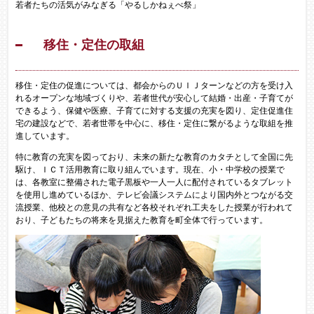
若者たちの活気がみなぎる「やるしかねぇべ祭」
移住・定住の取組
移住・定住の促進については、都会からのＵＩＪターンなどの方を受け入
れるオープンな地域づくりや、若者世代が安心して結婚・出産・子育てが
できるよう、保健や医療、子育てに対する支援の充実を図り、定住促進住
宅の建設などで、若者世帯を中心に、移住・定住に繋がるような取組を推
進しています。
特に教育の充実を図っており、未来の新たな教育のカタチとして全国に先
駆け、ＩＣＴ活用教育に取り組んでいます。現在、小・中学校の授業で
は、各教室に整備された電子黒板や一人一人に配付されているタブレット
を使用し進めているほか、テレビ会議システムにより国内外とつながる交
流授業、他校との意見の共有など各校それぞれ工夫をした授業が行われて
おり、子どもたちの将来を見据えた教育を町全体で行っています。