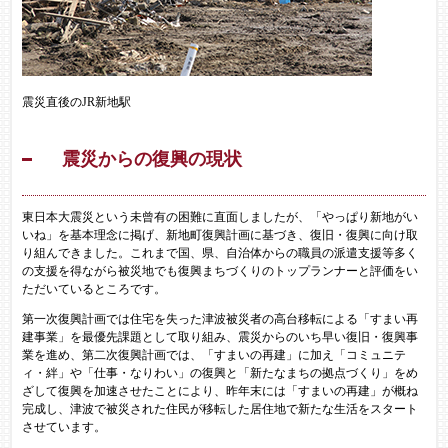
震災直後のJR新地駅
震災からの復興の現状
東日本大震災という未曾有の困難に直面しましたが、「やっぱり新地がい
いね」を基本理念に掲げ、新地町復興計画に基づき、復旧・復興に向け取
り組んできました。これまで国、県、自治体からの職員の派遣支援等多く
の支援を得ながら被災地でも復興まちづくりのトップランナーと評価をい
ただいているところです。
第一次復興計画では住宅を失った津波被災者の高台移転による「すまい再
建事業」を最優先課題として取り組み、震災からのいち早い復旧・復興事
業を進め、第二次復興計画では、「すまいの再建」に加え「コミュニテ
ィ・絆」や「仕事・なりわい」の復興と「新たなまちの拠点づくり」をめ
ざして復興を加速させたことにより、昨年末には「すまいの再建」が概ね
完成し、津波で被災された住民が移転した居住地で新たな生活をスタート
させています。