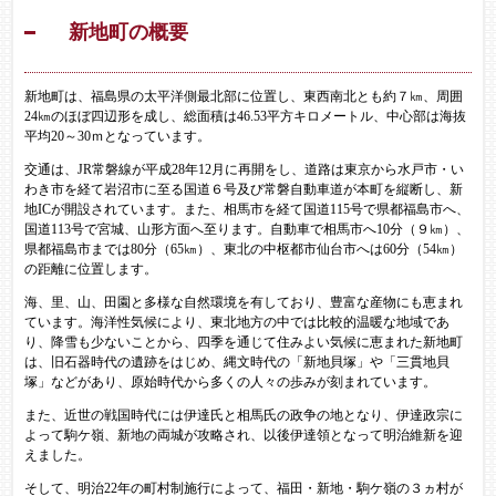
新地町の概要
新地町は、福島県の太平洋側最北部に位置し、東西南北とも約７㎞、周囲
24㎞のほぼ四辺形を成し、総面積は46.53平方キロメートル、中心部は海抜
平均20～30ｍとなっています。
交通は、JR常磐線が平成28年12月に再開をし、道路は東京から水戸市・い
わき市を経て岩沼市に至る国道６号及び常磐自動車道が本町を縦断し、新
地ICが開設されています。また、相馬市を経て国道115号で県都福島市へ、
国道113号で宮城、山形方面へ至ります。自動車で相馬市へ10分（９㎞）、
県都福島市までは80分（65㎞）、東北の中枢都市仙台市へは60分（54㎞）
の距離に位置します。
海、里、山、田園と多様な自然環境を有しており、豊富な産物にも恵まれ
ています。海洋性気候により、東北地方の中では比較的温暖な地域であ
り、降雪も少ないことから、四季を通じて住みよい気候に恵まれた新地町
は、旧石器時代の遺跡をはじめ、縄文時代の「新地貝塚」や「三貫地貝
塚」などがあり、原始時代から多くの人々の歩みが刻まれています。
また、近世の戦国時代には伊達氏と相馬氏の政争の地となり、伊達政宗に
よって駒ケ嶺、新地の両城が攻略され、以後伊達領となって明治維新を迎
えました。
そして、明治22年の町村制施行によって、福田・新地・駒ケ嶺の３ヵ村が