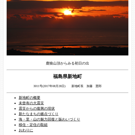
鹿狼山頂からみる初日の出
福島県新地町
3011号(2017年08月28日) 新地町長 加藤 憲郎
新地町の概要
未曾有の大震災
震災からの復興の現状
新たなまちの拠点づくり
海・里・山の魅力回復と賑わいづくり
移住・定住の取組
おわりに