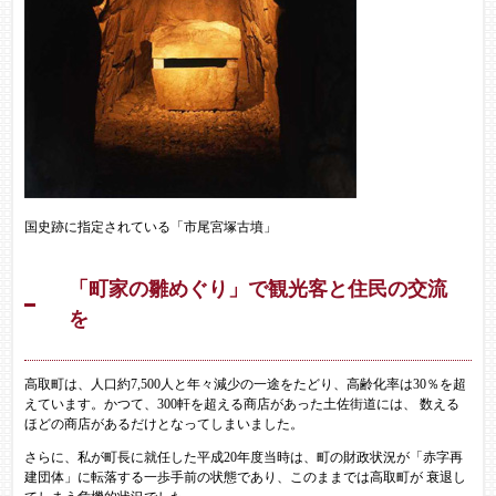
国史跡に指定されている「市尾宮塚古墳」
「町家の雛めぐり」で観光客と住民の交流
を
高取町は、人口約7,500人と年々減少の一途をたどり、高齢化率は30％を超
えています。かつて、300軒を超える商店があった土佐街道には、 数える
ほどの商店があるだけとなってしまいました。
さらに、私が町長に就任した平成20年度当時は、町の財政状況が「赤字再
建団体」に転落する一歩手前の状態であり、このままでは高取町が 衰退し