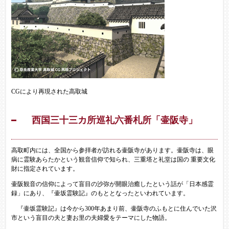
CGにより再現された高取城
西国三十三カ所巡礼六番札所「壷阪寺」
高取町内には、全国から参拝者が訪れる壷阪寺があります。壷阪寺は、眼
病に霊験あらたかという観音信仰で知られ、三重塔と礼堂は国の 重要文化
財に指定されています。
壷阪観音の信仰によって盲目の沙弥が開眼治癒したという話が「日本感霊
録」にあり、『壷坂霊験記』のもととなったといわれています。
『壷坂霊験記』は今から300年あまり前、壷阪寺のふもとに住んでいた沢
市という盲目の夫と妻お里の夫婦愛をテーマにした物語。