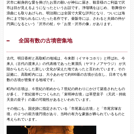
沢市に献身的な愛を捧げたお里の願いが神仏に届き、観音様のご利益で沢
市は目が見えるようになったというお話です。浄瑠璃をはじめ、 歌舞伎や
浪曲にも取りあげられ、明治期には全国で大変な評判となり、ついには海
外にまで知られるにいたった名作です。壷阪寺には、さわると夫婦の仲が
円満になるという「沢市の杖」や「お里・沢市の像」があります。
全国有数の古墳密集地
古代、明日香村と高取町の地域は、今来郡（イマキコホリ）と呼ばれ、今
来人（古代の渡来人）の代表格であった東漢氏（ヤマトノアヤウジ） が大
陸からもたらした新しい文化が栄えた地であったと言われています。その
証拠に、高取町内には、大小あわせて約800基の古墳が点在し、日本でも有
数の古墳が密集する地域です。
町内の古墳は、６世紀の初めから７世紀の終わりにかけて築造されたもの
が多く、７世紀後半につくられた「束明神古墳」は草壁皇子 （天武・持統
天皇の皇子）の墓の可能性があるといわれています。
その他にも、国史跡に指定されている「市尾墓山古墳」と「市尾宮塚古
墳」の２つの前方後円墳があり、当時の有力な豪族が葬られているものと
考えられています。