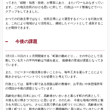
ってきた「経験・知恵・技術」が豊富にあり、 またパワーもみなぎってい
ます。この地元住民のかける思いに対して、行政はハード整備などでバッ
クアップをしてきました。
かつての行政主導ではなく、住民主導により運営するイベントを行政が支
え、これにより地域がより活性化し、継続したイベントとして 成長するこ
とが期待できます。
今後の課題
3月1日～31日の１ヶ月間開催する「町家の雛めぐり」。その中心として活
動している方々の平均年齢は70歳を超え、 後継者の育成が課題となってき
ています。
また、リピーターの観光客が多いことから、毎年工夫を凝らすことにより
飽きさせないイベントづくりが必要だと考えています。
行政としては、最寄り駅である壺阪山駅の整備や、お手洗いや休憩場所等
の増設が今後の課題となっています。
高齢化が進む日本において、高齢者がいきいきと暮らす町の代表として、
今後も光り輝きつづけたいと思います。そのため、 今後も地域の特性と魅
力を大切にしながら、さらに元気で夢のある町づくりに向け、高齢者が光
り輝く町づくり、観光の振興などに一層積極的に 取り組んでいきたいと考