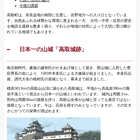
今後の課題
高取町は、奈良盆地の南部に位置し、吉野地方への入り口となっていま
す。自然あふれる緑豊かな環境に恵まれる一方、 古代～中世～近世の歴史
を物語る遺跡も数多く残り、それらが地域の住民によって大切に受け継が
れている地域でもあります。
日本一の山城「高取城跡」
南北朝時代、豪族の越智氏がかきあげ城として築き、郡山城に入府した豊
臣秀長の命により、1585年本多氏による大修築が始まりました。 本多氏以
後、譜代大名の植村氏の居城となり、幕末まで続きました。
標高583.9ｍの高取山山頂に築かれた高取城は、平地から高低差390ｍの難
攻不落という視点から日本一の山城といわれています。 城内は周囲３㎞、
郭内は周囲30㎞の規模を誇り、高取山全体が山城と言っても過言ではない
規模となっています。今は、石垣を残すのみとなっていますが、 その壮大
さにかつての栄華が偲ばれます。