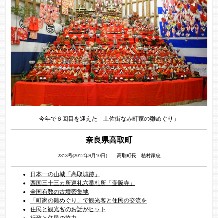
今年で６回目を迎えた「土佐街なみ町家の雛めぐり」
奈良県高取町
2813号(2012年9月10日) 高取町長 植村家忠
日本一の山城「高取城跡」
西国三十三カ所巡礼六番札所「壷阪寺」
全国有数の古墳密集地
「町家の雛めぐり」で観光客と住民の交流を
住民と観光客のお話がヒット
行政と住民の協力