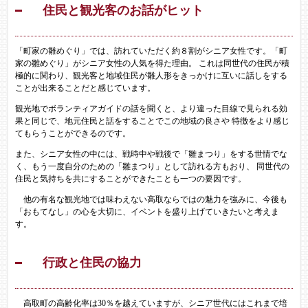
住民と観光客のお話がヒット
「町家の雛めぐり」では、訪れていただく約８割がシニア女性です。「町
家の雛めぐり」がシニア女性の人気を得た理由。 これは同世代の住民が積
極的に関わり、観光客と地域住民が雛人形をきっかけに互いに話しをする
ことが出来ることだと感じています。
観光地でボランティアガイドの話を聞くと、より違った目線で見られる効
果と同じで、地元住民と話をすることでこの地域の良さや 特徴をより感じ
てもらうことができるのです。
また、シニア女性の中には、戦時中や戦後で「雛まつり」をする世情でな
く、もう一度自分のための「雛まつり」として訪れる方もおり、 同世代の
住民と気持ちを共にすることができたことも一つの要因です。
他の有名な観光地では味わえない高取ならではの魅力を強みに、今後も
「おもてなし」の心を大切に、イベントを盛り上げていきたいと考えま
す。
行政と住民の協力
高取町の高齢化率は30％を越えていますが、シニア世代にはこれまで培