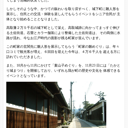
てしまう危機的状況でした。
しかしそのような中、かつての賑わいを取り戻すべく、城下町に雛人形を
展示し、住民との交流・体験を楽しんでもらうイベントをシニア住民が 主
体となり始めることとなりました。
高取藩２万５千石の城下町として栄え、高取城跡に向かってまっすぐ伸び
る土佐街道。石畳とカラー舗装により整備した土佐街道は、 その両側に水
路が流れ、今なお江戸時代の面影が残る町家が並んでいます。
この町家の玄関先に雛人形を展示してもらう「町家の雛めぐり」は、年々
口コミで観光客が増え、６回目を迎えた今年は、４万６千人を 超える方に
訪れていただきました。
また、10月から11月にかけて「案山子めぐり」を、11月23 日には「たかと
り城まつり」を開催しており、いずれも我が町の歴史や文化を 体感できる
イベントとなっています。