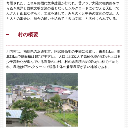
寄贈された。これを契機に文庫建設が行われ、昔アジア大陸の極奥部をつ
らぬき東洋と西欧文明交流の道となったシルクロードにそびえる天山（て
んざん）山脈なぞらえ、文庫を通して、みちのくと中央の文化の交流、人
と人との出会い、融合の願いを込めて「天山文庫」と名付けられている。
村の概要
川内村は、福島県の浜通地方、阿武隈高地の中部に位置し、東西15km、南
北13kmで総面積は197.37平方km、人口は3,252人で高齢化率が33%を上回る
少子高齢化が進んでいる過疎の山村。村の総面積の約90%が山林で占めら
れ、農地は970ヘクタールで稲作主体の兼業農家が多い地域である。