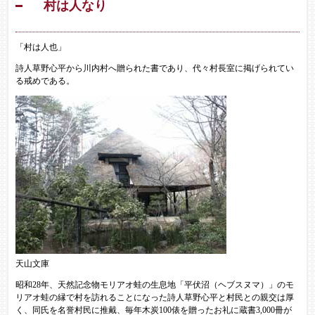
村は人なり
「村は人也」
詩人草野心平から川内村へ贈られた書であり、代々村長室に掲げられてい
る戒めである。
天山文庫
昭和28年、天然記念物モリアオ蛙の生息地「平伏沼（ヘブスヌマ）」のモ
リアオ蛙の縁で村を訪れることになった詩人草野心平と村民との親交は厚
く、同氏を名誉村民に推戴、毎年木炭100俵を贈ったお礼に蔵書3,000冊が