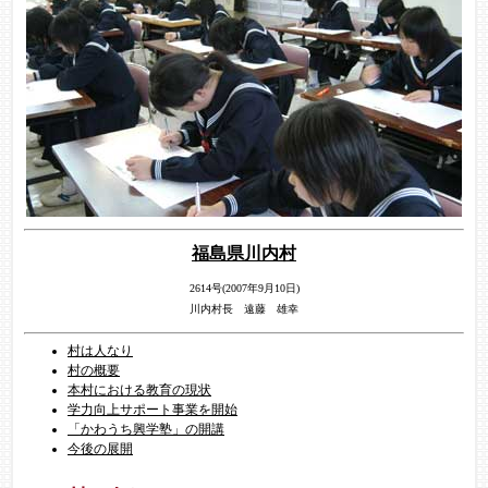
福島県川内村
2614号(2007年9月10日)
川内村長 遠藤 雄幸
村は人なり
村の概要
本村における教育の現状
学力向上サポート事業を開始
「かわうち興学塾」の開講
今後の展開