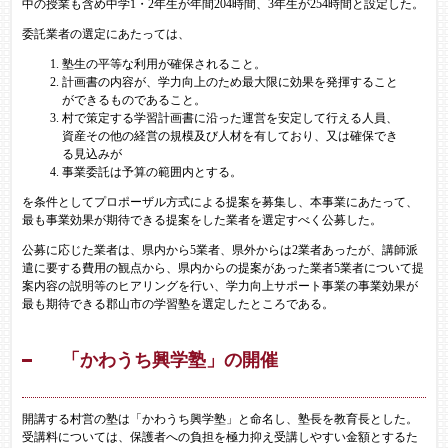
中の授業も含め中学1・2年生が年間204時間、3年生が254時間と設定した。
委託業者の選定にあたっては、
塾生の平等な利用が確保されること。
計画書の内容が、学力向上のため最大限に効果を発揮すること
ができるものであること。
村で策定する学習計画書に沿った運営を安定して行える人員、
資産その他の経営の規模及び人材を有しており、又は確保でき
る見込みが
事業委託は予算の範囲内とする。
を条件としてプロポーザル方式による提案を募集し、本事業にあたって、
最も事業効果が期待できる提案をした業者を選定すべく公募した。
公募に応じた業者は、県内から5業者、県外からは2業者あったが、講師派
遣に要する費用の観点から、県内からの提案があった業者5業者について提
案内容の説明等のヒアリングを行い、学力向上サポート事業の事業効果が
最も期待できる郡山市の学習塾を選定したところである。
「かわうち興学塾」の開催
開講する村営の塾は「かわうち興学塾」と命名し、塾長を教育長とした。
受講料については、保護者への負担を極力抑え受講しやすい金額とするた