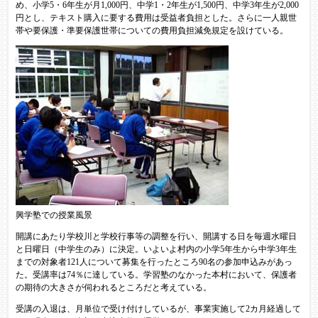
め、小学5・6年生が月1,000円、中学1・2年生が1,500円、中学3年生が2,000
円とし、テキスト購入に要する費用は受益者負担とした。さらに一人親世
帯や要保護・準要保護世帯についての費用負担減免規定を設けている。
興学塾での授業風景
開講にあたり学校川と学校行事等の調整を行い、開講する日を毎週水曜日
と日曜日（中学生のみ）に決定。いよいよ村内の小学5年生から中学3年生
までの対象者121人について募集を行ったところ90名の参加申込みがあっ
た。受講率は74％に達している。学習塾のなかった本村において、保護者
の期待の大きさが伺われるところだと考えている。
受講の入退は、月単位で受け付けしているが、事業実施して2カ月経過して