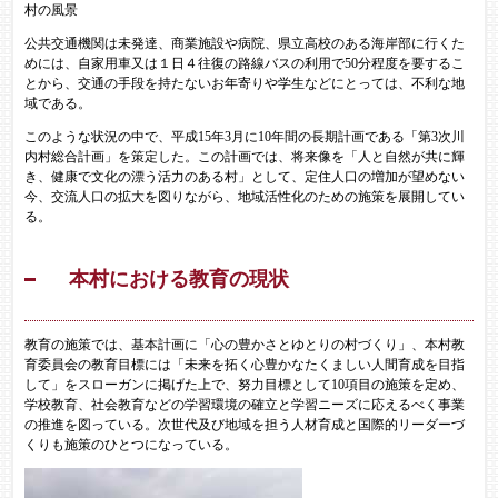
村の風景
公共交通機関は未発達、商業施設や病院、県立高校のある海岸部に行くた
めには、自家用車又は１日４往復の路線バスの利用で50分程度を要するこ
とから、交通の手段を持たないお年寄りや学生などにとっては、不利な地
域である。
このような状況の中で、平成15年3月に10年間の長期計画である「第3次川
内村総合計画」を策定した。この計画では、将来像を「人と自然が共に輝
き、健康で文化の漂う活力のある村」として、定住人口の増加が望めない
今、交流人口の拡大を図りながら、地域活性化のための施策を展開してい
る。
本村における教育の現状
教育の施策では、基本計画に「心の豊かさとゆとりの村づくり」、本村教
育委員会の教育目標には「未来を拓く心豊かなたくましい人間育成を目指
して」をスローガンに掲げた上で、努力目標として10項目の施策を定め、
学校教育、社会教育などの学習環境の確立と学習ニーズに応えるべく事業
の推進を図っている。次世代及び地域を担う人材育成と国際的リーダーづ
くりも施策のひとつになっている。