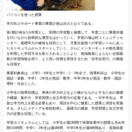
パソコンを使った授業
学力向上サポート事業の事業計画は次のとおりである。
第1期計画を5カ年間とし、民間の学習塾と連携して、年度ごとに事業評価
を行いながら効率的な運営をはかっていく。学習の場は村コミュニティセ
ンター。基礎学力の確保を目的として、児童生徒個々の学習レベルにあっ
たカリキュラムからスタートしていく。さらにインターネットや衛生通信
を利用した学習方法を取り入れることにより、地域格差によらない全国最
新の学習情報を得て、より高い目標を実現するため「自学自習力」の構築
を目指す。
事業対象者は、小学5・6年生と中学1・2・3年生で、指導科目は、小学生が
国語・算数、中学1・2年生が英語・数学、中学3年生が英語・数学・国語・
理科・社会とした。
小学生の指導目標は、将来の学力向上をより確かなものとするための基礎
力構築、集中力・学習習慣と自立学習力の定着である。一方中学生は、早
急な学力向上を図る必要もあり、英語を中心に徹底した授業と演習を実施
する。さらにメディアを有効利用し、基礎力の構築、学習習慣と自立学習
力の定着を目指している。
学習カリキュラムとしては、小学生が週2時間で長期休業中の授業も含め年
間161時間、中学1・2年生は週4時間、中学3年生が週6時間あり、長期休業