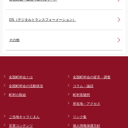
DX（デジタルトランスフォーメーション）
その他
全国町村会とは
全国町村会の提言・調査
全国町村会の活動状況
コラム・論説
町村の取組
町村長随想
所在地・アクセス
ご当地キャラじまん
リンク集
災害コンテンツ
個人情報保護方針