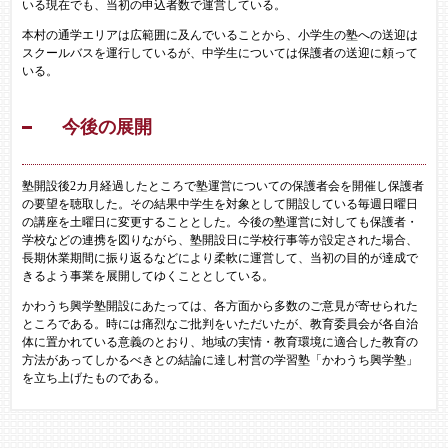
いる現在でも、当初の申込者数で運営している。
本村の通学エリアは広範囲に及んでいることから、小学生の塾への送迎は
スクールバスを運行しているが、中学生については保護者の送迎に頼って
いる。
今後の展開
塾開設後2カ月経過したところで塾運営についての保護者会を開催し保護者
の要望を聴取した。その結果中学生を対象として開設している毎週日曜日
の講座を土曜日に変更することとした。今後の塾運営に対しても保護者・
学校などの連携を図りながら、塾開設日に学校行事等が設定された場合、
長期休業期間に振り返るなどにより柔軟に運営して、当初の目的が達成で
きるよう事業を展開してゆくこととしている。
かわうち興学塾開設にあたっては、各方面から多数のご意見が寄せられた
ところである。時には痛烈なご批判をいただいたが、教育委員会が各自治
体に置かれている意義のとおり、地域の実情・教育環境に適合した教育の
方法があってしかるべきとの結論に達し村営の学習塾「かわうち興学塾」
を立ち上げたものである。