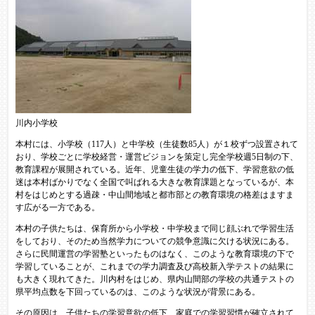
川内小学校
本村には、小学校（117人）と中学校（生徒数85人）が１校ずつ設置されて
おり、学校ごとに学校経営・運営ビジョンを策定し完全学校週5日制の下、
教育課程が展開されている。近年、児童生徒の学力の低下、学習意欲の低
迷は本村ばかりでなく全国で叫ばれる大きな教育課題となっているが、本
村をはじめとする過疎・中山間地域と都市部との教育環境の格差はますま
す広がる一方である。
本村の子供たちは、保育所から小学校・中学校まで同じ顔ぶれで学習生活
をしており、そのため当然学力についての競争意識に欠ける状況にある。
さらに民間運営の学習塾といったものはなく、このような教育環境の下で
学習していることが、これまでの学力調査及び高校新入学テストの結果に
も大きく現れてきた。川内村をはじめ、県内山間部の学校の共通テストの
県平均点数を下回っているのは、このような状況が背景にある。
その原因は、子供たちの学習意欲の低下、家庭での学習習慣が確立されて