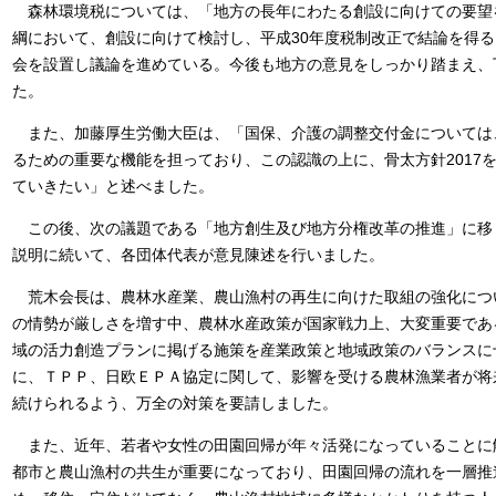
森林環境税については、「地方の長年にわたる創設に向けての要望を
綱において、創設に向けて検討し、平成30年度税制改正で結論を得
会を設置し議論を進めている。今後も地方の意見をしっかり踏まえ、
た。
また、加藤厚生労働大臣は、「国保、介護の調整交付金については
るための重要な機能を担っており、この認識の上に、骨太方針2017
ていきたい」と述べました。
この後、次の議題である「地方創生及び地方分権改革の推進」に移
説明に続いて、各団体代表が意見陳述を行いました。
荒木会長は、農林水産業、農山漁村の再生に向けた取組の強化につ
の情勢が厳しさを増す中、農林水産政策が国家戦力上、大変重要であ
域の活力創造プランに掲げる施策を産業政策と地域政策のバランスに
に、ＴＰＰ、日欧ＥＰＡ協定に関して、影響を受ける農林漁業者が将
続けられるよう、万全の対策を要請しました。
また、近年、若者や女性の田園回帰が年々活発になっていることに
都市と農山漁村の共生が重要になっており、田園回帰の流れを一層推