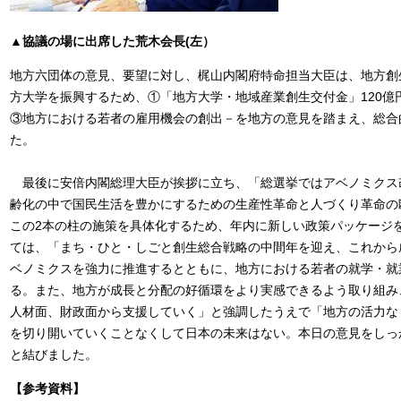
▲協議の場に出席した荒木会長(左）
地方六団体の意見、要望に対し、梶山内閣府特命担当大臣は、地方創
方大学を振興するため、①「地方大学・地域産業創生交付金」120億
③地方における若者の雇用機会の創出－を地方の意見を踏まえ、総合
た。
最後に安倍内閣総理大臣が挨拶に立ち、「総選挙ではアベノミクス
齢化の中で国民生活を豊かにするための生産性革命と人づくり革命の
この2本の柱の施策を具体化するため、年内に新しい政策パッケージ
ては、「まち・ひと・しごと創生総合戦略の中間年を迎え、これから
ベノミクスを強力に推進するとともに、地方における若者の就学・就
る。また、地方が成長と分配の好循環をより実感できるよう取り組み
人材面、財政面から支援していく」と強調したうえで「地方の活力な
を切り開いていくことなくして日本の未来はない。本日の意見をしっ
と結びました。
【参考資料】