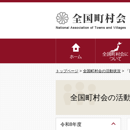
トップページ
>
全国町村会の活動状況
> 
全国町村会の活
令和8年度