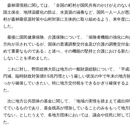
森林環境税に関しては、「全国の町村が国民共有のかけがえのない
国土保全、地球温暖化の防止、水資源の涵養など、国民一人一人が恩
村が森林吸収源対策や山村対策に主体的に取り組めるよう、来年度に
した。
最後に国民健康保険、介護保険について、「保険者機能の強化に向
方向が示されているが、国保の普通調整交付金及び介護の調整交付金
めて重要なものである」と述べ、その機能の堅持と介護における新た
しないことを求めました。
これに対し、野田総務大臣は地方の一般財源総額について、「平成30
円減、臨時財政対策債0.5兆円増という厳しい状況の中で年末の地方
っかり確保していきたい。特に地方交付税をできるかぎり確保するよ
た。
次に地方公共団体の基金に関して、「地域の実情を踏まえて歳出抑
てているものであり、基金残高が増加していることのみをもって地方
でない」としたうえで、各地方団体においては、議会や住民に対して
た。