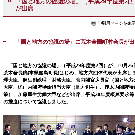
「国と地方の協議の場」（平成29年度第2
が出席
印刷用ページを表
「国と地方の協議の場」に荒木全国町村会長が出席（
「国と地方の協議の場」（平成29年度第2回）が、10月2
荒木会長(熊本県嘉島町長)はじめ、地方六団体代表が出席し
理大臣、麻生副総理・財務大臣、菅内閣官房長官（国と地方
大臣、梶山内閣府特命担当大臣（地方創生）、茂木内閣府特
策）、加藤厚生労働大臣などが出席、平成30年度概算要求
の推進について協議しました。