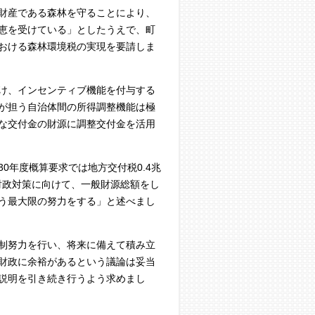
財産である森林を守ることにより、
恵を受けている」としたうえで、町
おける森林環境税の実現を要請しま
け、インセンティブ機能を付与する
が担う自治体間の所得調整機能は極
な交付金の財源に調整交付金を活用
年度概算要求では地方交付税0.4兆
財政対策に向けて、一般財源総額をし
う最大限の努力をする」と述べまし
制努力を行い、将来に備えて積み立
財政に余裕があるという議論は妥当
説明を引き続き行うよう求めまし