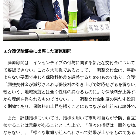
▲介護保険部会に出席した藤原顧問
藤原顧問は、インセンティブの付与に関する新たな交付金について
て容認できない」ことを大前提であるとして、「調整交付金は、年齢
よらない要因で生じる保険料格差を調整するためのものであり、介護
「調整交付金が減額されれば保険料の引き上げで対応せざるを得ない
較という、地域実態とは全く性格の異なるものにより保険料が上昇す
から理解を得られるものではない」、「調整交付金制度の果たす役割
く別物であり、保険料の上昇を招くことにもつながる仕組みは論外で
また、評価指標については、指標を用いて市町村自らが予防、自立
検することは意義があることとした上で、「個々の指標は一面的な物
ならない」、「様々な取組が組み合わさって効果が上がるものである