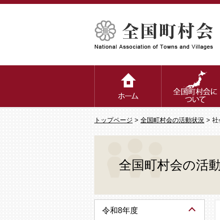
トップページ
>
全国町村会の活動状況
> 
全国町村会の活
令和8年度