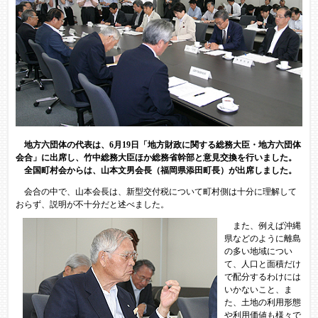
地方六団体の代表は、6月19日「地方財政に関する総務大臣・地方六団体
会合」に出席し、竹中総務大臣ほか総務省幹部と意見交換を行いました。
全国町村会からは、山本文男会長（福岡県添田町長）が出席しました。
会合の中で、山本会長は、新型交付税について町村側は十分に理解して
おらず、説明が不十分だと述べました。
また、例えば沖縄
県などのように離島
の多い地域につい
て、人口と面積だけ
で配分するわけには
いかないこと、ま
た、土地の利用形態
や利用価値も様々で