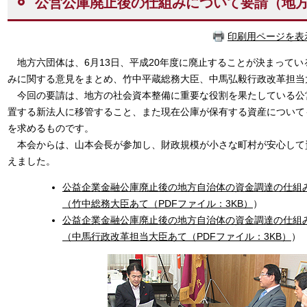
公営公庫廃止後の仕組みについて要請（地
印刷用ページを表
地方六団体は、6月13日、平成20年度に廃止することが決まって
みに関する意見をまとめ、竹中平蔵総務大臣、中馬弘毅行政改革担当
今回の要請は、地方の社会資本整備に重要な役割を果たしている公
置する新法人に移管すること、また現在公庫が保有する資産について
を求めるものです。
本会からは、山本会長が参加し、財政規模が小さな町村が安心して
えました。
公益企業金融公庫廃止後の地方自治体の資金調達の仕組
（竹中総務大臣あて（PDFファイル：3KB）
）
公益企業金融公庫廃止後の地方自治体の資金調達の仕組
（中馬行政改革担当大臣あて（PDFファイル：3KB）
）