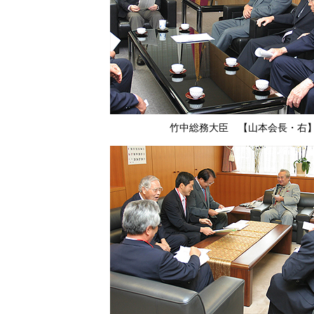
竹中総務大臣 【山本会長・右