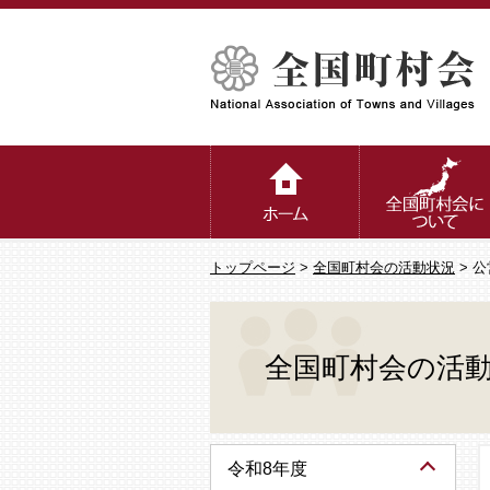
トップページ
>
全国町村会の活動状況
> 
全国町村会の活
令和8年度