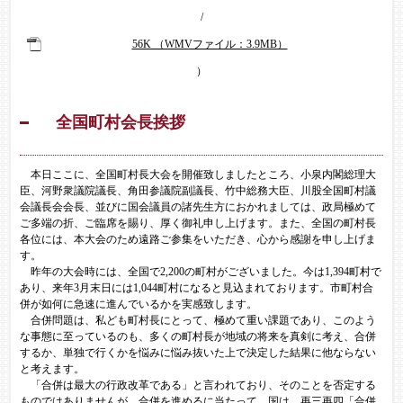
/
56K （WMVファイル：3.9MB）
）
全国町村会長挨拶
本日ここに、全国町村長大会を開催致しましたところ、小泉内閣総理大
臣、河野衆議院議長、角田参議院副議長、竹中総務大臣、川股全国町村議
会議長会会長、並びに国会議員の諸先生方におかれましては、政局極めて
ご多端の折、ご臨席を賜り、厚く御礼申し上げます。また、全国の町村長
各位には、本大会のため遠路ご参集をいただき、心から感謝を申し上げま
す。
昨年の大会時には、全国で2,200の町村がございました。今は1,394町村で
あり、来年3月末日には1,044町村になると見込まれております。市町村合
併が如何に急速に進んでいるかを実感致します。
合併問題は、私ども町村長にとって、極めて重い課題であり、このよう
な事態に至っているのも、多くの町村長が地域の将来を真剣に考え、合併
するか、単独で行くかを悩みに悩み抜いた上で決定した結果に他ならない
と考えます。
「合併は最大の行政改革である」と言われており、そのことを否定する
ものではありませんが、合併を進めるに当たって、国は、再三再四「合併