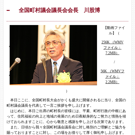
全国町村議会議長会会長 川股博
【動画ファイ
ル】（
256K （WMV
ファイル：
7.2MB）
/
56K （WMVフ
ァイル：
2.2MB）
）
本日ここに、全国町村長大会がかくも盛大に開催されるに当り、全国の
町村議会議長を代表して一言ご挨拶を申し上げます。
はじめに、本日ご出席の町村長の皆様には、平素、町村行政の中枢にあ
って、住民福祉の向上と地域の発展のため日夜献身的なご努力と情熱を傾
けておられますことに、心から敬意と感謝を申し上げる次第であります。
また、日頃から我々全国町村議会議長会に対し格別のご理解とご協力を
賜っておりますことに対し、この場をお借りして厚く御礼申し上げます。