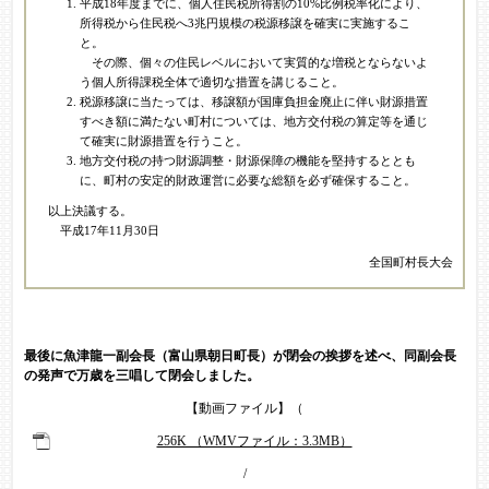
平成18年度までに、個人住民税所得割の10%比例税率化により、
所得税から住民税へ3兆円規模の税源移譲を確実に実施するこ
と。
その際、個々の住民レベルにおいて実質的な増税とならないよ
う個人所得課税全体で適切な措置を講じること。
税源移譲に当たっては、移譲額が国庫負担金廃止に伴い財源措置
すべき額に満たない町村については、地方交付税の算定等を通じ
て確実に財源措置を行うこと。
地方交付税の持つ財源調整・財源保障の機能を堅持するととも
に、町村の安定的財政運営に必要な総額を必ず確保すること。
以上決議する。
平成17年11月30日
全国町村長大会
最後に魚津龍一副会長（富山県朝日町長）が閉会の挨拶を述べ、同副会長
の発声で万歳を三唱して閉会しました。
【動画ファイル】（
256K （WMVファイル：3.3MB）
/