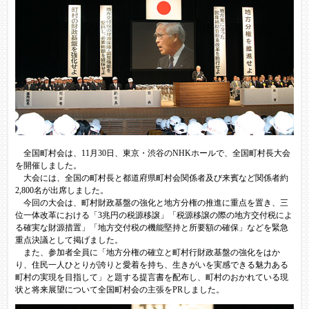
全国町村会は、11月30日、東京・渋谷のNHKホールで、全国町村長大会
を開催しました。
大会には、全国の町村長と都道府県町村会関係者及び来賓など関係者約
2,800名が出席しました。
今回の大会は、町村財政基盤の強化と地方分権の推進に重点を置き、三
位一体改革における「3兆円の税源移譲」「税源移譲の際の地方交付税によ
る確実な財源措置」「地方交付税の機能堅持と所要額の確保」などを緊急
重点決議として掲げました。
また、参加者全員に「地方分権の確立と町村行財政基盤の強化をはか
り、住民一人ひとりが誇りと愛着を持ち、生きがいを実感できる魅力ある
町村の実現を目指して」と題する提言書を配布し、町村のおかれている現
状と将来展望について全国町村会の主張をPRしました。