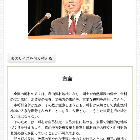
表のサイズを切り替える
宣言
全国の町村の多くは、農山漁村地域に在り、国土や自然環境の保全、食料
の安定供給、水資源の涵養、労働力の供給等、重要な役割を果たしてきた。
市町村合併が進み、その数が減少しようとも、町村は依然として農山漁村
地域の大きな部分を占めることになり、今後とも、こうした重責を担い続け
なければならない。
そのためには、町村が自己決定・自己責任に基づき、多様で個性的な地域
づくりを行えるよう、真の地方分権改革を推進し町村自治の確立と町村財政
基盤の強化を図っていくことが不可欠である。
我々町村長は、改革の速やかな実現に全力を挙げるとともに相互の連携を