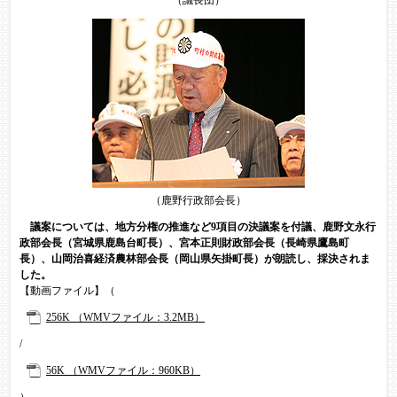
（鹿野行政部会長）
議案については、地方分権の推進など9項目の決議案を付議、鹿野文永行
政部会長（宮城県鹿島台町長）、宮本正則財政部会長（長崎県鷹島町
長）、山岡治喜経済農林部会長（岡山県矢掛町長）が朗読し、採決されま
した。
【動画ファイル】（
256K （WMVファイル：3.2MB）
/
56K （WMVファイル：960KB）
）