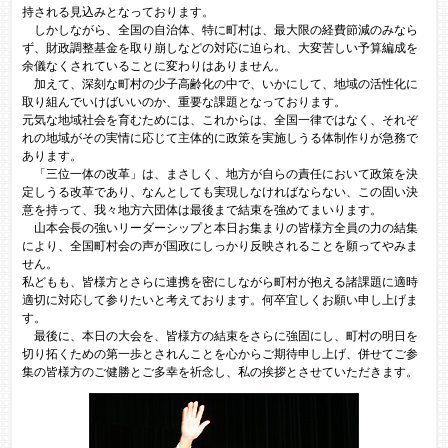
持される見込みとなっております。
しかしながら、全国の自治体、特に町村は、最大限の経費節減のみなら
ず、財政調整基金を取り崩しなどの対応に迫られ、大変苦しい予算編成を
余儀なくされていることに変わりはありません。
加えて、深刻な町村の少子高齢化の中で、いかにして、地域の活性化に
取り組んでいけばいいのか、重要な課題となっております。
元気な地域社会を育むためには、これからは、全国一律ではなく、それぞ
れの地域がその実情に応じて主体的に政策を実施しうる体制作りが急務で
あります。
「三位一体の改革」は、まさしく、地方が自らの責任において政策を決
定しうる改革であり、なんとしても実現しなければならない、この固い決
意を持って、我々地方六団体は最後まで結束を強めてまいります。
山本会長の強いリーダーシップと本日お集まりの皆様方全員の力の結集
により、全国町村会の声が国政にしっかり反映されることを願ってやみま
せん。
私どもも、皆様方とさらに連携を密にしながら町村が抱える諸課題に適時
適切に対応して参りたいと考えております。何卒宜しくお願い申し上げま
す。
最後に、本日の大会を、皆様方の結束をさらに強固にし、町村の明日を
切り拓くための第一歩とされんことを心からご期待申し上げ、併せてご参
集の皆様方のご健勝とご多幸を祈念し、私の挨拶とさせていただきます。