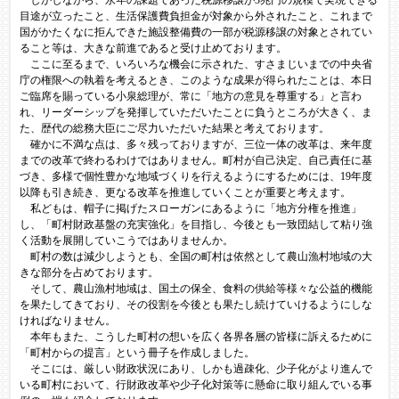
しかしながら、永年の課題であった税源移譲が3兆円の規模で実現できる
目途が立ったこと、生活保護費負担金が対象から外されたこと、これまで
国がかたくなに拒んできた施設整備費の一部が税源移譲の対象とされてい
ること等は、大きな前進であると受け止めております。
ここに至るまで、いろいろな機会に示された、すさまじいまでの中央省
庁の権限への執着を考えるとき、このような成果が得られたことは、本日
ご臨席を賜っている小泉総理が、常に「地方の意見を尊重する」と言わ
れ、リーダーシップを発揮していただいたことに負うところが大きく、ま
た、歴代の総務大臣にご尽力いただいた結果と考えております。
確かに不満な点は、多々残っておりますが、三位一体の改革は、来年度
までの改革で終わるわけではありません。町村が自己決定、自己責任に基
づき、多様で個性豊かな地域づくりを行えるようにするためには、19年度
以降も引き続き、更なる改革を推進していくことが重要と考えます。
私どもは、帽子に掲げたスローガンにあるように「地方分権を推進」
し、「町村財政基盤の充実強化」を目指し、今後とも一致団結して粘り強
く活動を展開していこうではありませんか。
町村の数は減少しようとも、全国の町村は依然として農山漁村地域の大
きな部分を占めております。
そして、農山漁村地域は、国土の保全、食料の供給等様々な公益的機能
を果たしてきており、その役割を今後とも果たし続けていけるようにしな
ければなりません。
本年もまた、こうした町村の想いを広く各界各層の皆様に訴えるために
「町村からの提言」という冊子を作成しました。
そこには、厳しい財政状況にあり、しかも過疎化、少子化がより進んで
いる町村において、行財政改革や少子化対策等に懸命に取り組んでいる事