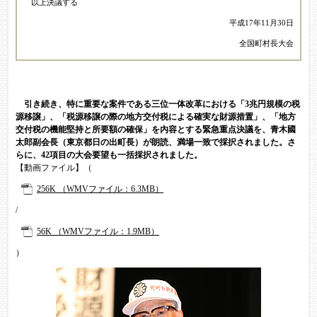
以上決議する
平成17年11月30日
全国町村長大会
引き続き、特に重要な案件である三位一体改革における「3兆円規模の税
源移譲」、「税源移譲の際の地方交付税による確実な財源措置」、「地方
交付税の機能堅持と所要額の確保」を内容とする緊急重点決議を、青木國
太郎副会長（東京都日の出町長）が朗読、満場一致で採択されました。さ
らに、42項目の大会要望も一括採択されました。
【動画ファイル】（
256K （WMVファイル：6.3MB）
/
56K （WMVファイル：1.9MB）
）