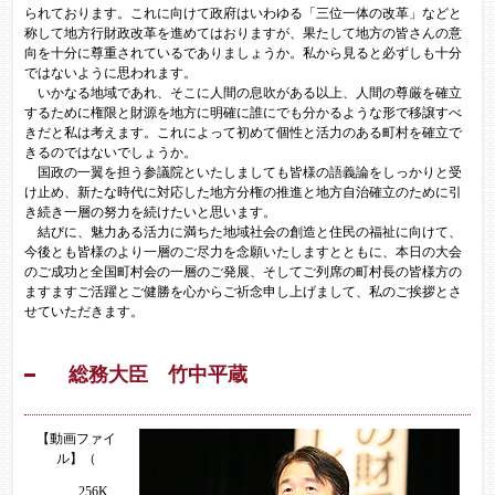
られております。これに向けて政府はいわゆる「三位一体の改革」などと
称して地方行財政改革を進めてはおりますが、果たして地方の皆さんの意
向を十分に尊重されているでありましょうか。私から見ると必ずしも十分
ではないように思われます。
いかなる地域であれ、そこに人間の息吹がある以上、人間の尊厳を確立
するために権限と財源を地方に明確に誰にでも分かるような形で移譲すべ
きだと私は考えます。これによって初めて個性と活力のある町村を確立で
きるのではないでしょうか。
国政の一翼を担う参議院といたしましても皆様の語義論をしっかりと受
け止め、新たな時代に対応した地方分権の推進と地方自治確立のために引
き続き一層の努力を続けたいと思います。
結びに、魅力ある活力に満ちた地域社会の創造と住民の福祉に向けて、
今後とも皆様のより一層のご尽力を念願いたしますとともに、本日の大会
のご成功と全国町村会の一層のご発展、そしてご列席の町村長の皆様方の
ますますご活躍とご健勝を心からご祈念申し上げまして、私のご挨拶とさ
せていただきます。
総務大臣 竹中平蔵
【動画ファイ
ル】（
256K