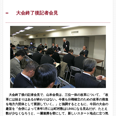
大会終了後記者会見
大会終了後の記者会見で、山本会長は、三位一体の改革について、「改
革には始まりはあるが終わりはない。今後も分権確立のための改革の推進
を地方六団体として要請していく。」と強調するとともに、今回の大会の
趣旨を「合併によって来年3月には町村数は1,044になる見込だが、たとえ
数が少なくなろうと、一層連携を密にして、新しいスタート地点に立つ気