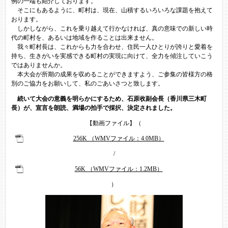
例の一端も紹介しております。
そこにもあるように、町村は、現在、山積するいろいろな課題を抱えて
おります。
しかしながら、これを乗り越えて行かなければ、真の意味での新しい時
代の町村を、あるいは地域を作ることは出来ません。
我々町村長は、これからも力を合わせ、住民一人ひとりが誇りと愛着を
持ち、生きがいを実感できる町村の実現に向けて、全力を傾注していこう
ではありませんか。
本大会が所期の成果を収めることができますよう、ご参集の皆様方の格
別のご協力をお願いして、私のごあいさつと致します。
続いて大会の意義を明らかにするため、石原收副会長（香川県三木町
長）が、宣言を朗読、満場の拍手で採択、決定されました。
【動画ファイル】（
256K （WMVファイル：4.0MB）
/
56K （WMVファイル：1.2MB）
）