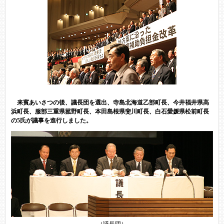
来賓あいさつの後、議長団を選出、寺島北海道乙部町長、今井福井県高
浜町長、服部三重県菰野町長、本田島根県斐川町長、白石愛媛県松前町長
の5氏が議事を進行しました。
（議長団）