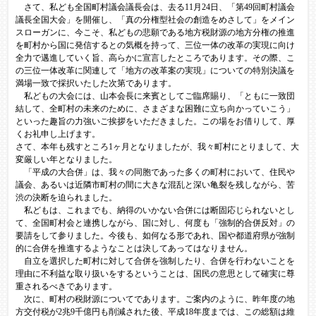
さて、私ども全国町村議会議長会は、去る11月24日、「第49回町村議会
議長全国大会」を開催し、「真の分権型社会の創造をめさして」をメイン
スローガンに、今こそ、私どもの悲願である地方税財源の地方分権の推進
を町村から国に発信するとの気概を持って、三位一体の改革の実現に向け
全力で邁進していく旨、高らかに宣言したところであります。その際、こ
の三位一体改革に関連して「地方の改革案の実現」についての特別決議を
満場一致で採択いたした次第であります。
私どもの大会には、山本会長に来賓としてご臨席賜り、「ともに一致団
結して、全町村の未来のために、さまざまな困難に立ち向かっていこう」
といった趣旨の力強いご挨拶をいただきました。この場をお借りして、厚
くお礼申し上げます。
さて、本年も残すところ1ヶ月となりましたが、我々町村にとりまして、大
変厳しい年となりました。
「平成の大合併」は、我々の同胞であった多くの町村において、住民や
議会、あるいは近隣市町村の間に大きな混乱と深い亀裂を残しながら、苦
渋の決断を迫られました。
私どもは、これまでも、納得のいかない合併には断固応じられないとし
て、全国町村会と連携しながら、国に対し、何度も「強制的合併反対」の
要請をして参りました。今後も、如何なる形であれ、国や都道府県が強制
的に合併を推進するようなことは決してあってはなりません。
自立を選択した町村に対して合併を強制したり、合併を行わないことを
理由に不利益な取り扱いをするということは、国民の意思として確実に尊
重されるべきであります。
次に、町村の税財源についてであります。ご案内のように、昨年度の地
方交付税が2兆9千億円も削減された後、平成18年度までは、この総額は維