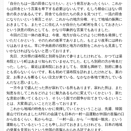
「自分たちは一流の田舎になりたい」という発言があったくらい、これか
らは田舎という言葉を卑下する必要はないんです。むしろ都会にはない田
舎の良さがあるんです。田舎でも自分たちの良さを見つけて、一流の田舎
になりたいという発言こそが、これからの地方分権、そして地域の振興に
おきましても、またそこに住む人々が自分たちの町村を良くしておきたい
という決意の現れとしても、かなり印象的な言葉でもありました。
今回の三位一体の改革は、今後、地方が自らどのように特色を発揮して
いただくかという、そのための改革でありました。もとより改革には終わ
りはありません。常に中央政府の役割と地方の役割をこれからも見直して
いかなければならないと思っております。
先日、大分県の湯布院と別府を訪れて参りましたけれども、かつては湯
布院という町はあまり知られていませんでした。むしろ別府の方が有名だ
った。しかし、最近は湯布院におきましても、宿屋も満杯で、別府に勝る
とも劣らないくらいです。私も初めて湯布院を訪れましたけれども、案の
定、お客さんを断るくらい注文が来ている。なかなか各地で努力している
んだなと思いました。
一方今まで盛んだった所が寂れている所もあります。寂れた所は、また
知恵を出してこれをどのように魅力あるものに変えていくかという、新た
な意欲が沸いてくるという、そういう面での競争が出てきているというこ
とは、大変喜ばしいことだと思っております。
これから地域の特色をいかに発揮していくかということは、先週、韓国
釜山で行われましたAPECの会議でも日本の一村一品運動が外国の首脳の口
から出るくらい、私から今は、「一村一品」から「一地域一観光」という
運動もしているということも申し上げておきましたけれども、日本の地域
の発展を見習おうという外国の首脳もおられる訳であります。