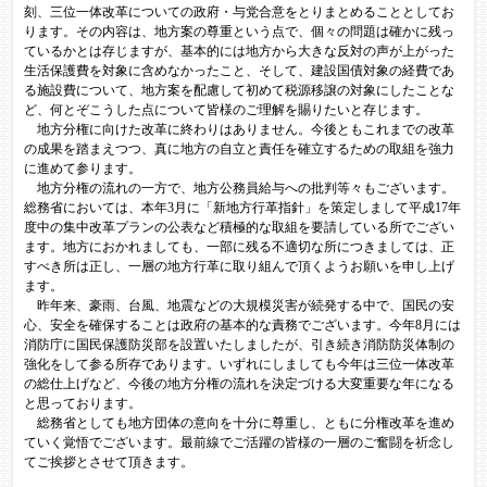
刻、三位一体改革についての政府・与党合意をとりまとめることとしてお
ります。その内容は、地方案の尊重という点で、個々の問題は確かに残っ
ているかとは存じますが、基本的には地方から大きな反対の声が上がった
生活保護費を対象に含めなかったこと、そして、建設国債対象の経費であ
る施設費について、地方案を配慮して初めて税源移譲の対象にしたことな
ど、何とぞこうした点について皆様のご理解を賜りたいと存じます。
地方分権に向けた改革に終わりはありません。今後ともこれまでの改革
の成果を踏まえつつ、真に地方の自立と責任を確立するための取組を強力
に進めて参ります。
地方分権の流れの一方で、地方公務員給与への批判等々もございます。
総務省においては、本年3月に「新地方行革指針」を策定しまして平成17年
度中の集中改革プランの公表など積極的な取組を要請している所でござい
ます。地方におかれましても、一部に残る不適切な所につきましては、正
すべき所は正し、一層の地方行革に取り組んで頂くようお願いを申し上げ
ます。
昨年来、豪雨、台風、地震などの大規模災害が続発する中で、国民の安
心、安全を確保することは政府の基本的な責務でございます。今年8月には
消防庁に国民保護防災部を設置いたしましたが、引き続き消防防災体制の
強化をして参る所存であります。いずれにしましても今年は三位一体改革
の総仕上げなど、今後の地方分権の流れを決定づける大変重要な年になる
と思っております。
総務省としても地方団体の意向を十分に尊重し、ともに分権改革を進め
ていく覚悟でございます。最前線でご活躍の皆様の一層のご奮闘を祈念し
てご挨拶とさせて頂きます。