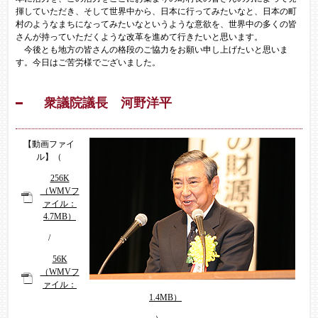
揮していただき、そして世界中から、日本に行ってみたいなと、日本の町
村のようなまちになってみたいなというような意欲を、世界中の多くの皆
さんが持っていただくような改革を進めて行きたいと思います。
今後とも地方の皆さんの格段のご協力をお願い申し上げたいと思いま
す。今日はご苦労様でございました。
衆議院議長
河野洋平
【動画ファイ
ル】（
256K
（WMVフ
ァイル：
4.7MB）
/
56K
（WMVフ
ァイル：
1.4MB）