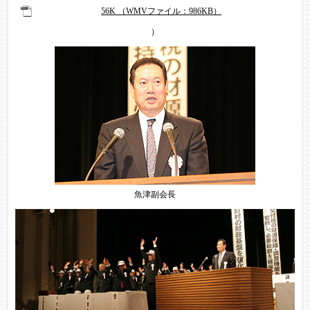
56K （WMVファイル：986KB）
）
魚津副会長