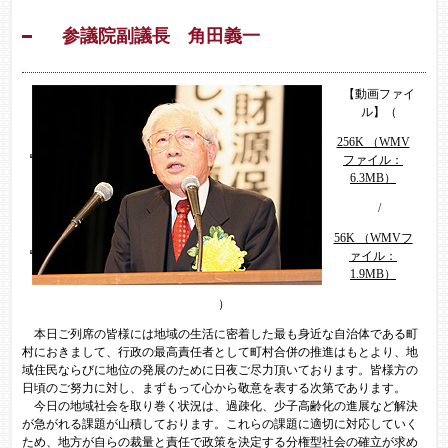
参議院副議長
角田義一
【動画ファイ
ル】（
256K （WMV
ファイル：
6.3MB）
/
56K （WMVフ
ァイル：
1.9MB）
）
本日ご列席の皆様には地域の生活に密着した最も身近な自治体である町
村におきまして、行政の最高責任者として町村合併の推進はもとより、地
域住民ならびに地位の発展のために日夜ご尽力頂いております。皆様方の
日頃のご努力に対し、まずもって心から敬意を表する次第であります。
今日の地域社会を取り巻く状況は、過疎化、少子高齢化の進展など解決
が急がれる課題が山積しております。これらの課題に適切に対応していく
ため、地方が自らの裁量と責任で政策を決定する分権型社会の確立が求め