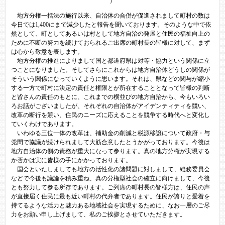
）
地方分権一括法の施行以来、自治体の合併が促進されまして町村の数は
今日では1,400にまで減少したと報告を聞いております。そのような中で依
然として、町としてあるいは村として地方自治の発展と住民の福祉向上の
ために不断の努力を続けておられるご出席の町村長の皆様に対して、まず
は心から敬意を表します。
地方分権の推進によりまして国と都道府県は対等・協力という関係に立
つことになりました。そしてさらにこれからは地方自治体どうしの関係が
そういう関係になっていくように思います。それは、県などの関与が縮小
する一方で町村に決定の責任と権限とが所在することとなって皆様の判断
と皆さんの責任のもとに、これまでの横並びの地方自治から、今もいろい
ろお話がございましたが、それぞれの自治体がアイデンティティを競い、
改革の断行を競い、住民のニーズに応えることを競争する時代へと変化し
ていくわけであります。
いわゆる三位一体の改革は、補助金の削減と税源移譲について政府・与
党間で協議が続けられまして大筋合意したとうかがっております。今後は
地方自治体の側の責務が重大になって参ります。真の地方分権が実現する
か否かは実に皆様の手にかかっております。
国会といたしましても地方の活性化の諸問題に対しまして、総務委員会
などで今後も議論を積み重ね、真の分権型社会の確立に向けまして、今後
とも努力して参る所存であります。ご列席の町村長の皆様方は、住民の声
が直接届く住民に最も近い町村の代弁者であります。住民が誇りと愛着を
持てるような活力と魅力ある地域社会を実現するために、なお一層のご尽
力をお願い申し上げまして、私のご挨拶とさせていただきます。