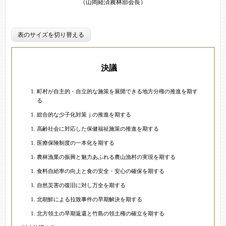
（山岡経済農林部会長）
表のサイズを切り替える
決議
町村が自主的・自立的な施策を展開できる地方分権の推進を期す
る
総合的な少子化対策ｊの推進を期する
高齢社会に対応した保健福祉施策の推進を期する
医療保険制度の一本化を期する
農林漁業の振興と魅力あふれる農山漁村の実現を期する
食料自給率の向上と食の安全・安心の確保を期する
自然災害の復旧に対し万全を期する
北朝鮮による拉致事件の早期解決を期する
北方領土の早期返還と竹島の領土権の確立を期する