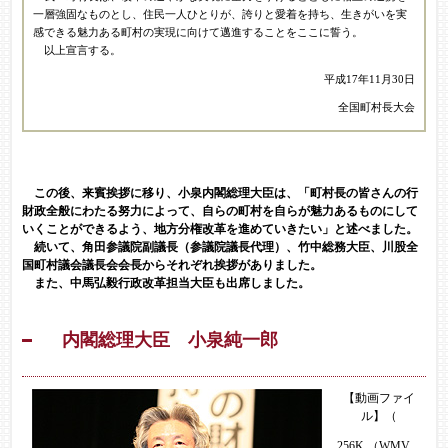
一層強固なものとし、住民一人ひとりが、誇りと愛着を持ち、生きがいを実
感できる魅力ある町村の実現に向けて邁進することをここに誓う。
以上宣言する。
平成17年11月30日
全国町村長大会
この後、来賓挨拶に移り、小泉内閣総理大臣は、「町村長の皆さんの行
財政全般にわたる努力によって、自らの町村を自らが魅力あるものにして
いくことができるよう、地方分権改革を進めていきたい」と述べました。
続いて、角田参議院副議長（参議院議長代理）、竹中総務大臣、川股全
国町村議会議長会会長からそれぞれ挨拶がありました。
また、中馬弘毅行政改革担当大臣も出席しました。
内閣総理大臣
小泉純一郎
【動画ファイ
ル】（
256K （WMV