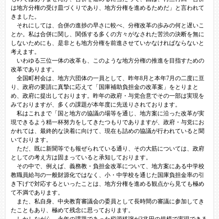
は地方分権の受け皿づくりであり、地方分権を進めるためだ」と言われて
きました。
それにしては、合併の進捗の早さに較べ、分権改革の歩みの何と遅いこ
とか。私は合併に関し、関係する多くの方々がなされた苦渋の決断を無に
しないためにも、是非とも地方分権を前進させていかなければならないと
考えます。
いわゆる三位一体の改革も、このような地方分権の推進を目指すための
改革であります。
全国町村会は、地方六団体の一員として、昨年8月と本年7月の二度に亘
り、政府の要請に真摯に応えて「国庫補助負担金の改革案」をとりまと
め、政府に提出しております。昨年の政府・与党合意でその一部は実現を
みておりますが、多くの課題が本年度に先送りされております。
私はこれまで「国と地方の協議の場等を通じ、地方案に沿った改革が実
現できるよう精一杯努力をしてきたつもりでありますが、政府・与党にお
かれては、最終的な決着に向けて、現在も詰めの協議が行われていると聞
いております。
ただ、既に新聞等でも報ぜられている通り、その大筋については、政府
としての考え方は固まっていると承知しております。
その中で、例えば、義務教・負担金改革について、地方案にある中学校
教職員給与の一般財源化ではなく、小・中学校を通じた国庫負担金率の引
き下げで対応するといったことは、地方分権を進める観点から見ても極め
て不満であります。
また、私自身、中央教育審議会の委員として長時間の審議に参加してき
たこともあり、極めて残念に思っております。