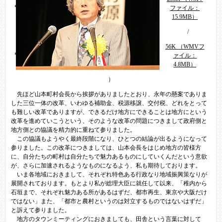
ファイル：
15.9MB）
/
56K （WMVフ
ァイル：
4.8MB）
）
先ほど山本町村会長から挨拶がありましたとおり、永年の懸案でありま
した三位一体の改革、いわゆる補助金、税源移譲、交付税、どれをとって
も難しい改革でありますが、できるだけ地方にできることは地方にという
改革を進めていこうという、そのような改革の問題につきまして政府側と
地方側との協議を精力的に重ねて参りました。
この協議もようやく最終段階になり、ひとつの結論が出るようになって
参りました。この改革につきましては、山本会長をはじめ地方の皆様方
に、自分たちの町村は自分たちで魅力あるものにしていくんだという意欲
が、さらに加速されるようなものになるよう、私も期待しております。
いま各地域におきまして、それぞれ特色ある行政なり地域振興策なりが
展開されております。もとより私が総理大臣に就任して以来、「稚内から
石垣まで、それぞれ魅力ある所があるはずだ、都市再生、東京や大阪だけ
ではない」また、「都市と農村というのは対立するものではないはずだ」
と訴えて参りました。
地方のタウンミーティングにおきましても、田舎という言葉に対して