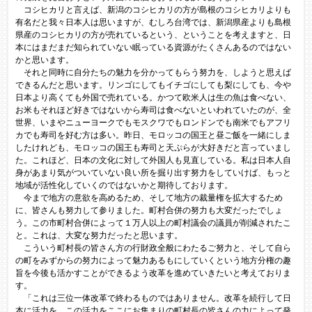
コシヒカリと言えば、新潟のコシヒカリの方が島根のコシヒカリよりも
有名だと我々日本人は思いますが、むしろ台湾では、新潟県産よりも島根
県産のコシヒカリの方が売れているという、ということを考えますと、日
本にはまだまだ知られていない眠っている資源がたくさんあるのではない
かと思います。
それと同時に自分たちの魅力を分かってもらう努力を、しようと思えば
できるんだと思います。リンゴにしてもイチゴにしても梨にしても、今や
日本より高くても外国で売れている。かつて欧米人は生の魚は食べない、
お米もそれほど好きではないから寿司は食べないといわれていたのが、全
世界、いまやニューヨークでもモスクワでもロンドンでも南米でもアフリ
カでも寿司を好む方は多い。昨日、モロッコの国王と昼ご飯を一緒にしま
したけれども、モロッコの国王も寿司と天ぷらが大好きだと言っていまし
た。これほど、日本の文化に対して外国人も見直している。私は日本人自
身があまり気がついていない良い所を掘り出す努力をしていけば、もっと
地域が活性化していくのではないかと期待しております。
今まで地方の意欲を高めるため、そして地方の裁量権を拡大するため
に、皆さんも努力して参りました。町村合併の努力も大変だったでしょ
う。この市町村合併によって１万人以上の町村議会の議員が削減されたこ
と。これは、大変な努力だったと思います。
こういう町村長の皆さん方の行財政全般にわたるご努力と、そして自ら
の町をみずからの努力によって魅力あるもにしていくという地方分権の趣
旨を今後も活かすことができるよう改革を進めていきたいと考えておりま
す。
「これは三位一体改革で終わるものではありません。改革を続行して日
本に活力を、この活力をここにお集まりの町村長の皆さんの力によって発