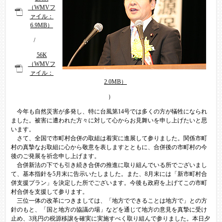
（WMVフ
ァイル：
6.9MB）
/
56K
（WMVフ
ァイル：
2.0MB）
）
今年も自然災害が多発し、特に台風第14号では多くの方が犠牲になられ
ました。被害に遭われた方々に対して心からお見舞いを申し上げたいと思
います。
さて、全国で市町村合併の取組は着実に進展して参りました。関係市町
村の真摯なお取組に心から敬意を表しますとともに、合併後の市町村の今
後のご発展を祈念申し上げます。
合併新法の下でも引き続き合併の推進に取り組んでいる所でございまし
て、基本指針を5月末に告示いたしました。また、8月末には「新市町村合
併支援プラン」を決定した所でございます。今後も政府を上げてこの市町
村合併を支援して参ります。
三位一体の改革につきましては、「地方でできることは地方で」との方
針のもと、「国と地方の協議の場」などを通じて地方の意見を真摯に受け
止め、3兆円の税源移譲を確実に実施すべく取り組んで参りました。本日夕