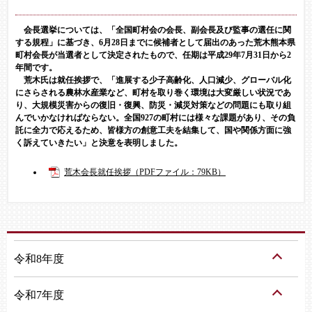
会長選挙については、「全国町村会の会長、副会長及び監事の選任に関
する規程」に基づき、6月28日までに候補者として届出のあった荒木熊本県
町村会長が当選者として決定されたもので、任期は平成29年7月31日から2
年間です。
荒木氏は就任挨拶で、「進展する少子高齢化、人口減少、グローバル化
にさらされる農林水産業など、町村を取り巻く環境は大変厳しい状況であ
り、大規模災害からの復旧・復興、防災・減災対策などの問題にも取り組
んでいかなければならない。全国927の町村には様々な課題があり、その負
託に全力で応えるため、皆様方の創意工夫を結集して、国や関係方面に強
く訴えていきたい」と決意を表明しました。
荒木会長就任挨拶（PDFファイル：79KB）
令和8年度
令和7年度