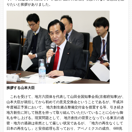
りたいと挨拶がありました。
挨拶する山本大臣
これを受けて、地方六団体を代表して山田全国知事会長(京都府知事)が、
山本大臣が就任してから初めての意見交換会ということであるが、平成28
年度補正予算において、 地方創生拠点整備交付金を措置する等、引き続き
地方創生に対して熱意を持って取り組んでいただいていることに心から御
礼を申し上げる。現実問題として、 地方創生の背景となっている東京の過
密・地方の過疎は依然として厳しい状況であるが、「地方の再生なくして
日本の再生なし」と安倍総理も言っており、アベノミクスの成功、 600兆