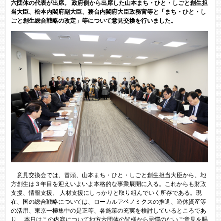
六団体の代表が出席。 政府側から出席した山本まち・ひと・しごと創生担
当大臣、松本内閣府副大臣、務台内閣府大臣政務官等と「まち・ひと・し
ごと創生総合戦略の改定」等について意見交換を行いました。
意見交換会では、冒頭、山本まち・ひと・しごと創生担当大臣から、地
方創生は３年目を迎えいよいよ本格的な事業展開に入る。これからも財政
支援、情報支援、 人材支援にしっかりと取り組んでいく所存である。現
在、国の総合戦略については、ローカルアベノミクスの推進、遊休資産等
の活用、東京一極集中の是正等、各施策の充実を検討しているところであ
り、 本日はこの内容について地方六団体の皆様から忌憚のないご意見を賜