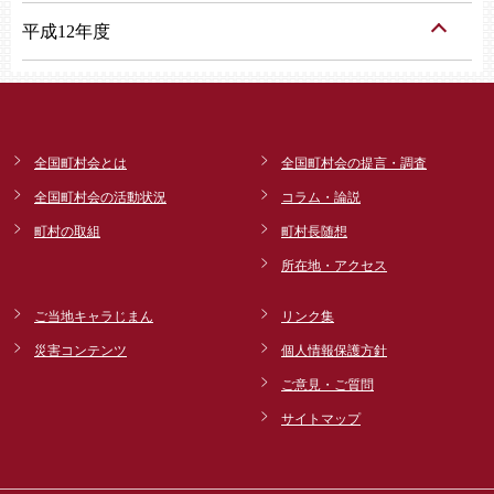
平成12年度
全国町村会とは
全国町村会の提言・調査
全国町村会の活動状況
コラム・論説
町村の取組
町村長随想
所在地・アクセス
ご当地キャラじまん
リンク集
災害コンテンツ
個人情報保護方針
ご意見・ご質問
サイトマップ