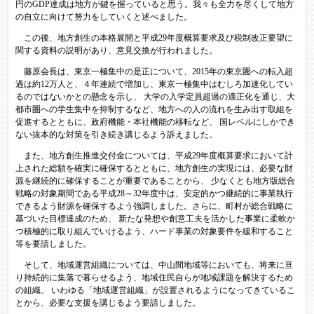
円のGDP達成は地方が鍵を握っていると思う。我々も全力を尽くして地方
の自立に向けて努力をしていくと述べました。
この後、地方創生の本格展開と平成29年度概算要求及び税制改正要望に
関する資料の説明があり、意見交換が行われました。
藤原会長は、東京一極集中の是正について、2015年の東京圏への転入超
過は約12万人と、４年連続で増加し、東京一極集中はむしろ加速化してい
るのではないかとの懸念を示し、 大学の入学定員超過の適正化を通じ、大
都市圏への学生集中を抑制するなど、地方への人の流れを生み出す取組を
促進するとともに、政府機能・本社機能の移転など、 国レベルにしかでき
ない抜本的な対策を引き続き講じるよう訴えました。
また、地方創生推進交付金については、平成29年度概算要求において計
上された総額を確実に確保するとともに、地方創生の実現には、必要な財
源を継続的に確保することが重要であることから、 少なくとも地方版総合
戦略の対象期間である平成28～32年度中は、安定的かつ継続的に事業執行
できるよう財源を確保するよう強調しました。さらに、町村が総合戦略に
基づいた目標達成のため、 新たな発想や創意工夫を活かした事業に柔軟か
つ積極的に取り組んでいけるよう、ハード事業の対象要件を緩和すること
等を要請しました。
そして、地域運営組織については、中山間地域等においても、将来に亘
り持続的に集落で暮らせるよう、地域住民自らが地域課題を解決するため
の組織、 いわゆる「地域運営組織」が設置されるようになってきているこ
とから、必要な支援を講じるよう要請しました。