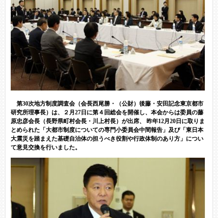
第30次地方制度調査会（会長西尾勝・（公財）後藤・安田記念東京都市
研究所理事長）は、２月27日に第４回総会を開催し、本会からは委員の藤
原忠彦会長（長野県町村会長・川上村長）が出席、 昨年12月20日に取りま
とめられた「大都市制度についての専門小委員会中間報告」及び「東日本
大震災を踏まえた基礎自治体の担うべき役割や行政体制のあり方」につい
て意見交換を行いました。