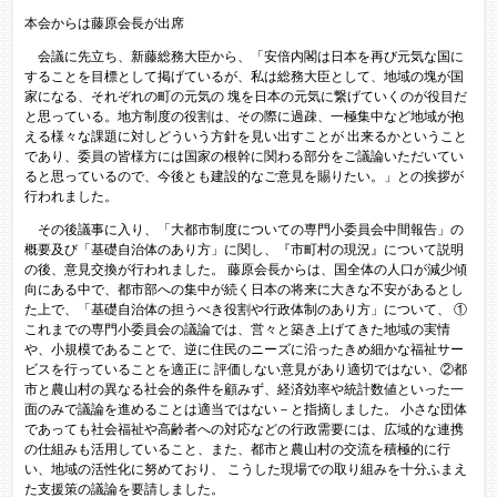
本会からは藤原会長が出席
会議に先立ち、新藤総務大臣から、「安倍内閣は日本を再び元気な国に
することを目標として掲げているが、私は総務大臣として、地域の塊が国
家になる、それぞれの町の元気の 塊を日本の元気に繋げていくのが役目だ
と思っている。地方制度の役割は、その際に過疎、一極集中など地域が抱
える様々な課題に対しどういう方針を見い出すことが 出来るかということ
であり、委員の皆様方には国家の根幹に関わる部分をご議論いただいてい
ると思っているので、今後とも建設的なご意見を賜りたい。」との挨拶が
行われました。
その後議事に入り、「大都市制度についての専門小委員会中間報告」の
概要及び「基礎自治体のあり方」に関し、『市町村の現況』について説明
の後、意見交換が行われました。 藤原会長からは、国全体の人口が減少傾
向にある中で、都市部への集中が続く日本の将来に大きな不安があるとし
た上で、「基礎自治体の担うべき役割や行政体制のあり方」について、 ①
これまでの専門小委員会の議論では、営々と築き上げてきた地域の実情
や、小規模であることで、逆に住民のニーズに沿ったきめ細かな福祉サー
ビスを行っていることを適正に 評価しない意見があり適切ではない、②都
市と農山村の異なる社会的条件を顧みず、経済効率や統計数値といった一
面のみで議論を進めることは適当ではない－と指摘しました。 小さな団体
であっても社会福祉や高齢者への対応などの行政需要には、広域的な連携
の仕組みも活用していること、また、都市と農山村の交流を積極的に行
い、地域の活性化に努めており、 こうした現場での取り組みを十分ふまえ
た支援策の議論を要請しました。