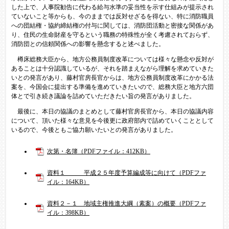
した上で、人事院勧告に代わる給与水準の妥当性を示す仕組みが提示され
ていないこと等からも、今のままでは反対せざるを得ない、特に消防職員
への団結権・協約締結権の付与に関しては、消防団活動と密接な関係があ
り、住民の生命財産を守るという職務の特殊性が全く考慮されておらず、
消防団との信頼関係への影響を懸念すると述べました。
樽床総務大臣から、地方公務員制度改革については様々な懸念や反対が
あることは十分認識しているが、それを踏まえながら理解を求めていきた
いとの発言があり、藤村官房長官からは、地方公務員制度改革にかかる法
案を、今国会に提出する準備を進めていきたいので、総務大臣と地方六団
体とで引き続き議論を詰めていただきたい旨の発言がありました。
最後に、本日の協議のまとめとして藤村官房長官から、本日の協議内容
について、頂いた様々な意見を今後更に政府部内で詰めていくこととして
いるので、今後ともご協力願いたいとの発言がありました。
次第・名簿（PDFファイル：412KB）
資料１ 平成２５年度予算編成等に向けて（PDFファ
イル：164KB）
資料２－１ 地域主権推進大綱（素案）の概要（PDFファ
イル：398KB）