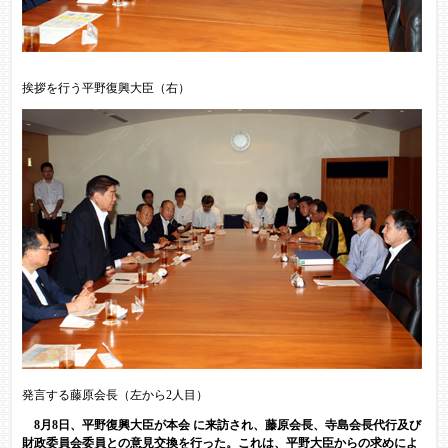
挨拶を行う平野復興大臣（右）
発言する藤原会長（左から2人目）
8月8日、平野復興大臣が本会 に来訪され、藤原会長、寺島会長代行及び
財政委員会委員との意見交換を行った。これは、平野大臣からの求めによ