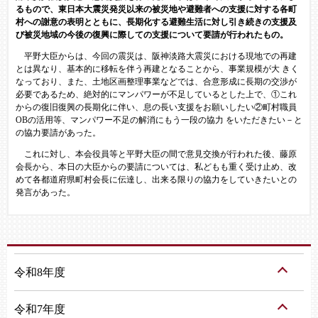
るもので、東日本大震災発災以来の被災地や避難者への支援に対する各町
村への謝意の表明とともに、長期化する避難生活に対し引き続きの支援及
び被災地域の今後の復興に際しての支援について要請が行われたもの。
平野大臣からは、今回の震災は、阪神淡路大震災における現地での再建
とは異なり、基本的に移転を伴う再建となることから、事業規模が大 きく
なっており、また、土地区画整理事業などでは、合意形成に長期の交渉が
必要であるため、絶対的にマンパワーが不足しているとした上で、①これ
からの復旧復興の長期化に伴い、息の長い支援をお願いしたい②町村職員
OBの活用等、マンパワー不足の解消にもう一段の協力 をいただきたい－と
の協力要請があった。
これに対し、本会役員等と平野大臣の間で意見交換が行われた後、藤原
会長から、本日の大臣からの要請については、私どもも重く受け止め、改
めて各都道府県町村会長に伝達し、出来る限りの協力をしていきたいとの
発言があった。
令和8年度
令和7年度