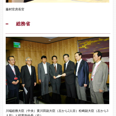
藤村官房長官
総務省
川端総務大臣（中央）黄川田副大臣（左から2人目）松崎副大臣（左から3
人目）と稲葉副会長（右）