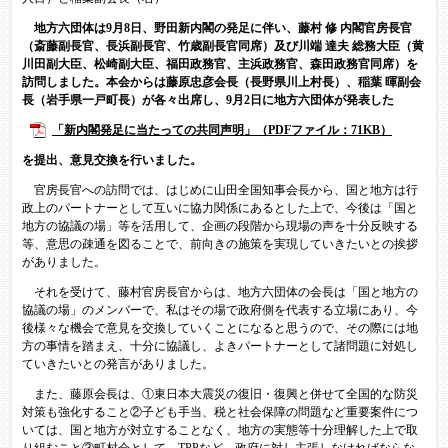
地方六団体は9月8日、野田新内閣の発足に伴い、藤村 修 内閣官房長官
（斎藤副長官、長浜副長官、竹歳副長官同席）及び川端 達夫 総務大臣（黄
川田副大臣、松崎副大臣、福田政務官、主浜政務官、森田政務官同席）を
訪問しました。本会からは藤原忠彦会長（長野県川上村長）、稲葉 暉副会
長（岩手県一戸町長）が各々出席し、9月2日に地方六団体が発表した
「新内閣発足に当たっての共同声明」（PDFファイル：71KB）
を提出、意見交換を行いました。
官房長官への訪問では、はじめに山田全国知事会長から、国と地方は行
政上のパートナーとして互いに協力関係にあるとした上で、今後は「国と
地方の協議の場」等を活用して、企画の段階から現場の声を十分反映する
等、意思の疎通を図ることで、前向きの施策を実現していきたいとの挨拶
がありました。
それを受けて、藤村官房長官からは、地方六団体の会長は「国と地方の
協議の場」のメンバーで、私はその場で政府側を代表する立場にあり、今
後様々な機会で意見を交換していくことになると思うので、その際には地
方の事情を踏まえ、十分に協議し、よきパートナーとして諸問題に対処し
ていきたいとの発言がありました。
また、藤原会長は、①東日本大震災の復旧・復興と併せて全国的な防災
対策も強化すること②子ども手当、税と社会保障の問題など重要案件につ
いては、国と地方が対立することなく、地方の実態等十分理解した上で取
り組むこと③町村会として、TPPなど、政府に対し主張しなければならな