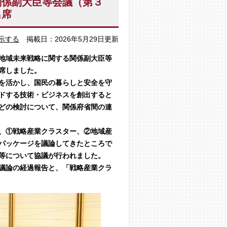
関係副大臣等会議（第３
出席
示する
掲載日：2026年5月29日更新
地域未来戦略に関する関係副大臣等
席しました。
を活かし、国民の暮らしと安全を守
ドする技術・ビジネスを創出すると
どの検討について、関係府省間の連
、①戦略産業クラスター、②地域産
パッケージを議論してきたところで
等について協議が行われました。
議論の経過報告と、「戦略産業クラ