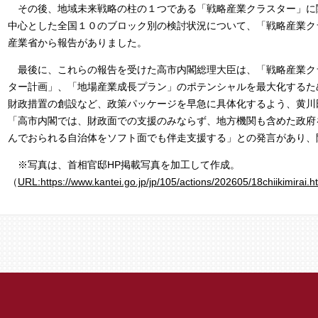
その後、地域未来戦略の柱の１つである「戦略産業クラスター」に
中心とした全国１０のブロック別の検討状況について、「戦略産業ク
産業省から報告がありました。
最後に、これらの報告を受けた高市内閣総理大臣は、「戦略産業クラ
ター計画」、「地場産業成長プラン」のポテンシャルを最大化するた
財政措置の創設など、政策パッケージを早急に具体化するよう、黄川
「高市内閣では、財政面での支援のみならず、地方機関も含めた政府
んでおられる自治体をソフト面でも伴走支援する」との発言があり、
※写真は、首相官邸HP掲載写真を加工して作成。
​（
URL:https://www.kantei.go.jp/jp/105/actions/202605/18chiikimirai.h