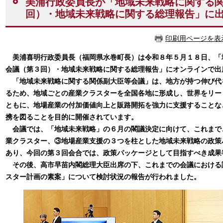
美浦行政委員長が「地域未来戦略に関する
回）・地域未来戦略に関する総理報告」に
印刷用ページを表
美浦喜明行政委員長（福岡県水巻町長）は令和８年５月１８日、「
会議（第３回）・地域未来戦略に関する総理報告」にオンラインで出
「地域未来戦略に関する関係副大臣等会議」は、地方が持つ伸び代
るため、地域ごとの産業クラスターを全国各地に形成し、世界をリー
ともに、地場産業の付加価値向上と販路開拓を強力に支援することな
携を図ることを目的に開催されています。
会議では、「地域未来戦略」の６月の閣議決定に向けて、これまで
業クラスター、③地場産業支援の３つを柱とした地域未来戦略の政策
あり、今回の第３回会合では、政策パッケージとして目指すべき成果
その後、高市早苗内閣総理大臣出席の下、これまでの会議における
スター計画の素案」について検討状況の報告が行われました。