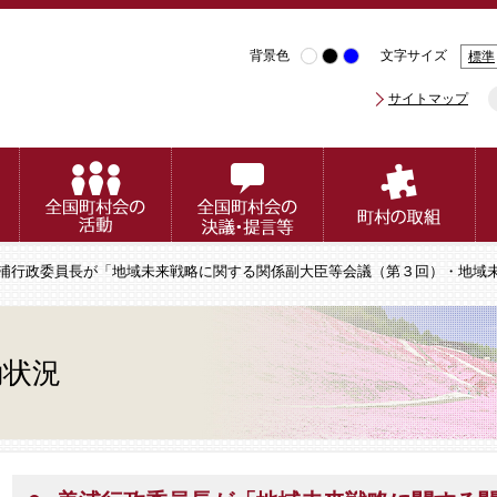
背景色
文字サイズ
標準
サイトマップ
美浦行政委員長が「地域未来戦略に関する関係副大臣等会議（第３回）・地域
動状況