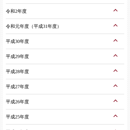
令和2年度
令和元年度（平成31年度）
平成30年度
平成29年度
平成28年度
平成27年度
平成26年度
平成25年度