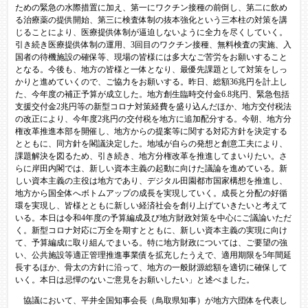
ための緊急の水際措置に加え、第一にワクチン接種の前倒し、第二に飲め
る治療薬の提供開始、第三に検査体制の抜本強化という三本柱の対策を講
じることにより、医療提供体制が逼迫しないように全力を尽くしていく。
引き続き医療提供体制の運用、3回目のワクチン接種、無料検査の実施、入
国者の待機施設の確保等、現場の皆様には多大なご苦労をお願いすること
となる。今後も、地方の皆様と一体となり、最優先課題として対策をしっ
かりと進めていくので、ご協力をお願いする。昨日、総額36兆円を計上し
た、今年度の補正予算が成立した。地方創生臨時交付金6.8兆円、緊急包括
支援交付金2兆円等の新型コロナ対策経費を盛り込んだほか、地方交付税法
の改正により、今年度2兆円の交付税を地方に追加配分する。今朝、地方分
権改革推進本部を開催し、地方からの提案等に関する対応方針を決定する
とともに、同方針を閣議決定した。地域が自らの発想と創意工夫により、
課題解決を図るため、引き続き、地方分権改革を推進してまいりたい。さ
らに岸田内閣では、新しい資本主義の起動に向けた議論を進めている。新
しい資本主義の主役は地方であり、デジタル田園都市国家構想を推進し、
地方から国全体へボトムアップの成長を実現していく。成長と分配の好循
環を実現し、皆様とともに新しい経済社会を創り上げていきたいと考えて
いる。本日は令和4年度の予算編成及び地方財政対策を中心にご議論いただ
く。新型コロナ対応に万全を期すとともに、新しい資本主義の実現に向け
て、予算編成に取り組んでまいる。特に地方財政については、ご要望の強
い、公共施設等適正管理推進事業債を拡充したうえで、適用期限を5年間延
長するほか、骨太の方針に沿って、地方の一般財源総額を適切に確保して
いく。本日は忌憚のないご意見をお願いしたい」と述べました。
協議において、平井全国知事会長（鳥取県知事）が地方六団体を代表し