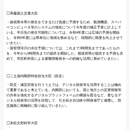
◯斉藤国土交通大臣
・線状降水帯の発生をできるだけ迅速に予測するため、観測機器、スーパ
ーコンピュータ等のシステムの強化について今年度の補正予算に計上して
いる。半日先の発生可能性については、令和4年度には広域の予測を開始
し、令和6年度には県単位に地域を狭めるなど、段階的に精度を向上させて
いきたい。
・国管理河川の水位予測については、これまで3時間先までであったもの
を、今年から6時間先までの提供を開始した。都道府県が提供する予測も含
めて、市区町村長による避難情報発令への的確な活用に努めていきたい。
◯二之湯内閣府特命担当大臣（防災）
・防災・減災対策を行ううえでは、デジタル技術等を活用することは極め
て重要であると考えている。内閣府においても、国と地方との災害情報等
の共有を強化するデジタルプラットフォームの構築を図るなど、更なるデ
ジタル技術等の活用を目指して、引き続き自治体や関係省庁と連携し、防
災施策に積極的に取り組んでいきたい。
◯末松文部科学大臣