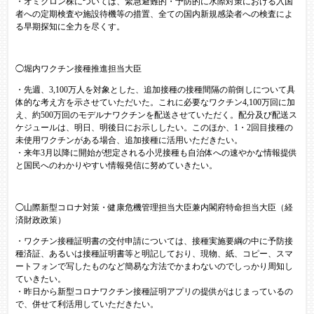
・オミクロン株については、緊急避難的・予防的に水際対策における入国
者への定期検査や施設待機等の措置、全ての国内新規感染者への検査によ
る早期探知に全力を尽くす。
◯堀内ワクチン接種推進担当大臣
​・先週、3,100万人を対象とした、追加接種の接種間隔の前倒しについて具
体的な考え方を示させていただいた。これに必要なワクチン4,100万回に加
え、約500万回のモデルナワクチンを配送させていただく。配分及び配送ス
ケジュールは、明日、明後日にお示ししたい。このほか、1・2回目接種の
未使用ワクチンがある場合、追加接種に活用いただきたい。
・来年3月以降に開始が想定される小児接種も自治体への速やかな情報提供
と国民へのわかりやすい情報発信に努めていきたい。
◯山際新型コロナ対策・健康危機管理担当大臣兼内閣府特命担当大臣（経
済財政政策）
​・ワクチン接種証明書の交付申請については、接種実施要綱の中に予防接
種済証、あるいは接種証明書等と明記しており、現物、紙、コピー、スマ
ートフォンで写したものなど簡易な方法でかまわないのでしっかり周知し
ていきたい。
・昨日から新型コロナワクチン接種証明アプリの提供がはじまっているの
で、併せて利活用していただきたい。