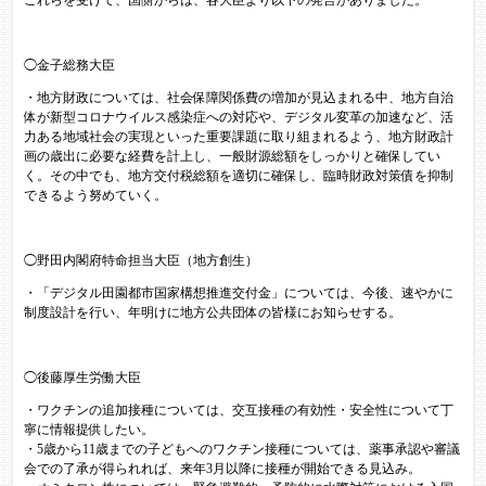
これらを受けて、国側からは、各大臣より以下の発言がありました。
◯金子総務大臣
・地方財政については、社会保障関係費の増加が見込まれる中、地方自治
体が新型コロナウイルス感染症への対応や、デジタル変革の加速など、活
力ある地域社会の実現といった重要課題に取り組まれるよう、地方財政計
画の歳出に必要な経費を計上し、一般財源総額をしっかりと確保してい
く。その中でも、地方交付税総額を適切に確保し、臨時財政対策債を抑制
できるよう努めていく。
◯野田内閣府特命担当大臣（地方創生）
・「デジタル田園都市国家構想推進交付金」については、今後、速やかに
制度設計を行い、年明けに地方公共団体の皆様にお知らせする。
◯後藤厚生労働大臣
・ワクチンの追加接種については、交互接種の有効性・安全性について丁
寧に情報提供したい。
・5歳から11歳までの子どもへのワクチン接種については、薬事承認や審議
会での了承が得られれば、来年3月以降に接種が開始できる見込み。