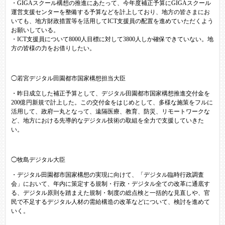
・GIGAスクール構想の推進にあたって、今年度補正予算にGIGAスクール
運営支援センターを整備する予算などを計上しており、地方の皆さまにお
いても、地方財政措置等を活用してICT支援員の配置を進めていただくよう
お願いしている。
・ICT支援員について8000人目標に対して3800人しか確保できていない。地
方の皆様の力をお借りしたい。
◯若宮デジタル田園都市国家構想担当大臣
・昨日成立した補正予算として、デジタル田園都市国家構想推進交付金を
200億円新規で計上した。この交付金をはじめとして、多様な施策をフルに
活用して、政府一丸となって、遠隔医療、教育、防災、リモートワークな
ど、地方における先導的なデジタル技術の取組を全力で支援していきた
い。
◯牧島デジタル大臣
・デジタル田園都市国家構想の実現に向けて、「デジタル臨時行政調査
会」において、年内に策定する規制・行政・デジタル全ての改革に通底す
る、デジタル原則を踏まえた規制・制度の総点検と一括的な見直しや、官
民で不足するデジタル人材の需給構造の改革などについて、検討を進めて
いく。