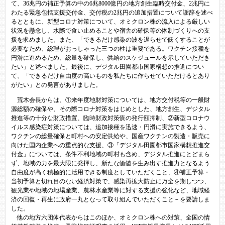
て、36兆円の補正予算の中の6兆8000億円の地方創生臨時交付金、2兆円に
わたる緊急包括支援交付金、交付税の2兆円の追加措置について謝辞を述べ
るとともに、新型コロナ対策について、オミクロン株の流入による厳しい
状況を懸念し、水際で食い止めることや宿舎の確保等の体制づくりへの支
援を求めました。また、「できるだけ感染の波を遅らせて低くすることが
必要なため、総理がおっしゃった三つの柱は重要である。ワクチン接種を
円滑に進めるため、総量を確保し、供給のスケジュールを示していただき
たい」と述べました。最後に、デジタル田園都市国家構想の推進につい
て、「できるだけ自由度の高いものを私たちに作らせていただけるとあり
がたい」との発言がありました。
荒木会長からは、①来年度地財対策については、地方交付税等の一般財
源総額の確保や、その際コロナ対策をはじめとした、地方創生、デジタル
推進等の十分な財政措置、臨時財政対策債の発行額抑制、②新型コロナウ
イルス感染症対策については、追加接種を迅速・円滑に実施できるよう、
ワクチンの総量確保と町村への安定供給や、国産ワクチンの製造・販売に
向けた国内企業への重点的な支援、③「デジタル田園都市国家構想推進交
付金」については、条件不利地域の町村も含め、デジタル推進にとどまら
ず、地域の力を最大限に発揮し、新たな価値を生み出す推進力となるよう
自由度が高く積極的に活用できる制度としていただくこと、④補正予算・
当初予算と切れ目のない経済対策で、感染再拡大防止に万全を期しつつ、
観光業や地域の地場産業、農林水産業等に対する支援の強化など、地域経
済の回復・再生に政府一丸となって取り組んでいただくこと－を要請しま
した。
他の地方六団体代表からはこのほか、オミクロン株への対策、全国の情