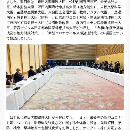
ました。政府側は、岸田内閣総理大臣、松野内閣官房長官、金子総務大
臣、鈴木財務大臣、野田内閣府特命担当大臣（地方創生）、末松文部科学
大臣、後藤厚生労働大臣、斉藤国土交通大臣、牧島デジタル大臣、二之湯
内閣府特命担当大臣（防災）、山際新型コロナ対策・健康危機管理担当大
臣兼内閣府特命担当大臣（経済財政政策）、堀内ワクチン接種推進担当大
臣、若宮デジタル田園都市国家構想担当大臣が出席し、「令和4年度予算編
成及び地方財政対策」、「新型コロナウイルス感染症対策」の2議題につい
て協議しました。​
はじめに岸田内閣総理大臣が挨拶に立ち、「まず、最優先の新型コロナ
対応については、医療体制強化などに関する全体像に続き、先週17日、予
防・検査・早期治療の包括強化策をお示しした。オミクロン株に対応する