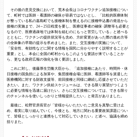
その後の意見交換において、荒木会長はコロナワクチン追加接種につい
て、町村では医師・看護師の確保が容易ではないとし、「比較的医療体制
が整っている私の嘉島町でも接種体制を整えるのに接種申込書の発送から
接種の実施まで、24～25日程度を要し、医療従事者の確保･調整等も必要と
なるので、医療過疎地では体制を組むのにもっと苦労している」と述べる
とともに、ワクチンの提供状況等も含め、方針変更があった際の進め方等
の全体像の早期の提示を求めました。また、交互接種の実施について、
「安全性、有効性などに関する情報を国民に分かりやすく説明することが
重要」とし、本会に全国の町村からもこのような要請が来ていることか
ら、更なる政府広報の強化を強く要請しました。
これに対し、後藤厚生労働大臣から、「追加接種にあたり、時間外・休
日接種の国負担による加算や、集団接種会場に医師、看護師等を派遣した
医療機関に対する財政支援等、前回接種と同様に継続し応援させていただ
きたい。また、ワクチン供給スケジュールは、できる限り展望がつくよう
に必要な情報を迅速に届けたい。さらに交互接種については、できる限り
のチャンネルを使いしっかりと情報提供したい」と発言がありました。
最後に、松野官房長官が「皆様からいただいたご意見を真摯に受け止
め、着実に取り組んでいく。今後とも、地方に関わる重要政策課題につい
て、皆様としっかりと連携をして対応していきたい」と述べ、協議を締め
括りまた。