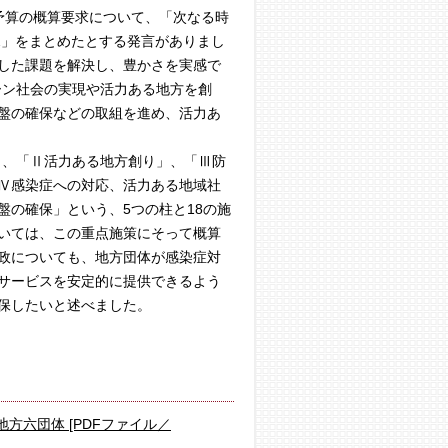
予算の概算要求について、「次なる時
2」をまとめたとする発言がありまし
した課題を解決し、豊かさを実感で
ーン社会の実現や活力ある地方を創
盤の確保などの取組を進め、活力あ
」、「Ⅱ活力ある地方創り」、「Ⅲ防
Ⅳ感染症への対応、活力ある地域社
の確保」という、5つの柱と18の施
いては、この重点施策にそって概算
政についても、地方団体が感染症対
サービスを安定的に提供できるよう
保したいと述べました。
方六団体 [PDFファイル／