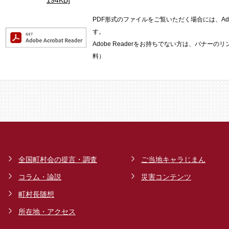
194KB]
PDF形式のファイルをご覧いただく場合には、Adob
す。
Adobe Readerをお持ちでない方は、バナー
料）
全国町村会の提言・調査
ご当地キャラじまん
コラム・論説
災害コンテンツ
町村長随想
所在地・アクセス