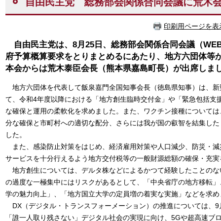
自由民主党 総務部会関係合同会議に荒木
印刷用ページを表
自由民主党は、8月25日、総務部会関係合同会議（WE
府予算概算要求をとりまとめるにあたり、地方六団体等
本会からは荒木泰臣会長（熊本県嘉島町長）が出席しま
​ 地方六団体を代表して飯泉嘉門全国知事会長（徳島県知事）は、
て、令和4年度以降における「地方創生臨時交付金」や「緊急包括支
な確保と運用の柔軟化を求めました。また、ワクチン接種については
分な確保と市町村への適切な配分、さらには我が国の叡智を結集した
した。
また、感染防止対策をはじめ、経済雇用対策や人口減少、防災・減
サービスを十分行えるよう地方交付税等の一般財源総額の確保・充実
地方創生については、デルタ株などによるかつて経験したことのな
の過度な一極集中にはリスクがあるとして、「中央省庁の地方移転」
学の魅力向上」、「地方国立大学の定員増の着実な実施」などを求め
DX（デジタル・トランスフォーメーション）の推進については、9
「誰一人取り残さない」デジタル社会の実現に向け、5Gや超高速ブ