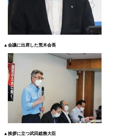
▲会議に出席した荒木会長
▲挨拶に立つ武田総務大臣