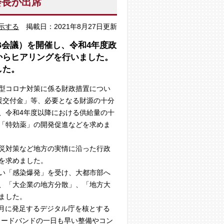
会長が出席
示する
掲載日：2021年8月27日更新
B会議）を開催し、令和4年度政
からヒアリングを行いました。
した。
新型コロナ対策に係る財政措置につい
援交付金」等、必要となる財源の十分
、令和4年度以降における供給量の十
「特効薬」の開発促進などを求めま
災対策など地方の実情に沿った行政
を求めました。
い「感染爆発」を受け、大都市部へ
、「大企業の地方分散」、「地方大
ました。
月に発足するデジタル庁を核とする
ロードバンドの一日も早い整備やコン