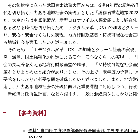
その後挨拶に立った武田良太総務大臣からは、令和4年度の総務省
代を切り拓く活力ある地域社会の実現」とした「総務省重点施策202
た。大臣からは重点施策が、新型コロナウイルス感染症により顕在化
きる次なる時代を切り拓くため、デジタル変革（DX）の加速とグリ
り、安心・安全なくらしの実現、地方行財政基盤・持続可能な社会基
る地域社会を実現したいと述べました。
そのため、「Ⅰデジタル変革（DX）の加速とグリーン社会の実現
災・減災、国土強靱化の推進による安全・安心なくらしの実現」、「
会の実現等を支える地方行財政基盤の確保」、「Ⅴ持続可能な社会基盤
策をとりまとめたと紹介がありました。その上で、来年度の予算につ
要求をしっかりと必要な額を確保したいと述べました。また、地方財
応し、活力ある地域社会の実現に向けた重要課題に対応しつつ、行政
「新経済財政再生計画」などを踏まえ、一般財源総額をしっかりと確
【参考資料】
資料1 自由民主党総務部会関係合同会議 主要要望項目＝地