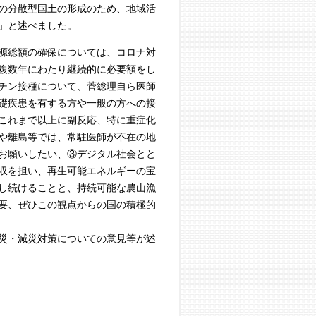
の分散型国土の形成のため、地域活
」と述べました。
源総額の確保については、コロナ対
複数年にわたり継続的に必要額をし
チン接種について、菅総理自ら医師
礎疾患を有する方や一般の方への接
これまで以上に副反応、特に重症化
や離島等では、常駐医師が不在の地
お願いしたい、③デジタル社会とと
収を担い、再生可能エネルギーの宝
し続けることと、持続可能な農山漁
要、ぜひこの観点からの国の積極的
災・減災対策についての意見等が述