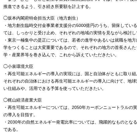
推進できるよう、引き続き所要額を計上する。
◯坂本内閣府特命担当大臣（地方創生）
・地方創生臨時交付金事業者支援分の5000億円のうち、留保している
ては、しっかりと受け止め、それぞれの地域の実情を見ながら検討し
・東京一極集中の是正については、若者の進学やあるいは就職を地方
学をつくることは大変重要であるので、それぞれの地方の首長さんた
学・産業界等を巻き込んで、これから訴えていただきたい。
◯小泉環境大臣
・再生可能エネルギーの導入の実現には、国と自治体がともに取り組
それぞれの自治体における再生可能エネルギーの導入に向けて、地球
い仕組みや、活用できる予算を使っていただきたい。
◯梶山経済産業大臣
・再生可能エネルギーについては、2050年カーボンニュートラルの
の導入を目指す。
・2030年の自然エネルギー発電比率については、飛躍的なものとな
である。