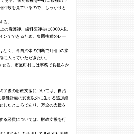
ナである。個別接種を中心に接種の早
接種回数を見ているので、しっかりと
する。
以上の看護師、歯科医師会に6000人以
インでできるため、集団接種のレー
はなく、各自治体の判断で1回目の接
種に入っていただきたい。
させる。市区町村には事務で負担をか
終了後の財政支援については、自治
の接種計画の変更以外に生ずる追加経
せしたところであり、万全の支援を
する経費については、財政支援を行
4.6兆円）を活用して条件不利地域