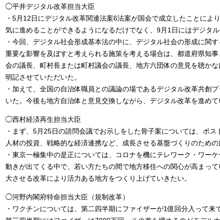
◯平井デジタル改革担当大臣
・5月12日にデジタル改革関連法案6法案が国会で成立したことによ
気に進めることができるようになるだけでなく、9月1日にはデジタ
・今回、デジタル社会形成基本法の中に、デジタル社会の形成に関す
重要な影響を及ぼすと考えられる施策を考える場合は、都道府県知事
会の議長、町村長または町村議会の議長、地方六団体の意見を聴かな
明記させていただいた。
・加えて、全国の自治体職員との議論の場であるデジタル改革共創プ
いた。今後も地方自治体と意見交換しながら、デジタル改革を進めて
◯西村経済再生担当大臣
・まず、5月25日の諮問会議でお示しをした骨子案については、ポス
人材の投資、戦略的な経済連携など、成長させる基盤づくりのための
・東京一極集中の是正については、コロナを機にテレワーク・ワーケ
動きが出てくる中で、若い方たちの間で地方移住への関心が高まって
大させる改革により活力ある地方をつくり上げていきたい。
◯河野内閣府特命担当大臣（規制改革）
・ワクチンについては、第二四半期にファイザーが1億回分入って来て