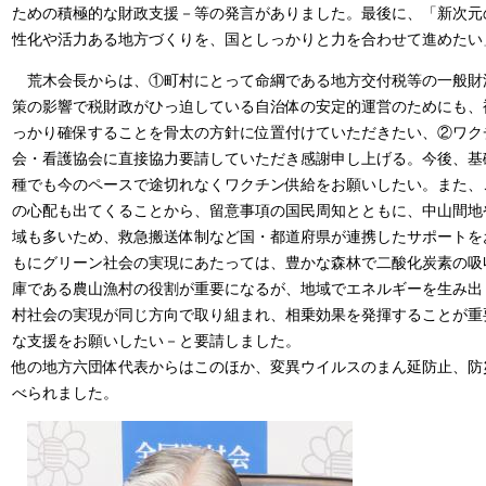
ための積極的な財政支援－等の発言がありました。最後に、「新次元
性化や活力ある地方づくりを、国としっかりと力を合わせて進めたい
荒木会長からは、①町村にとって命綱である地方交付税等の一般財
策の影響で税財政がひっ迫している自治体の安定的運営のためにも、
っかり確保することを骨太の方針に位置付けていただきたい、②ワク
会・看護協会に直接協力要請していただき感謝申し上げる。今後、基
種でも今のペースで途切れなくワクチン供給をお願いしたい。また、
の心配も出てくることから、留意事項の国民周知とともに、中山間地
域も多いため、救急搬送体制など国・都道府県が連携したサポートを
もにグリーン社会の実現にあたっては、豊かな森林で二酸化炭素の吸
庫である農山漁村の役割が重要になるが、地域でエネルギーを生み出
村社会の実現が同じ方向で取り組まれ、相乗効果を発揮することが重
な支援をお願いしたい－と要請しました。
他の地方六団体代表からはこのほか、変異ウイルスのまん延防止、防
べられました。