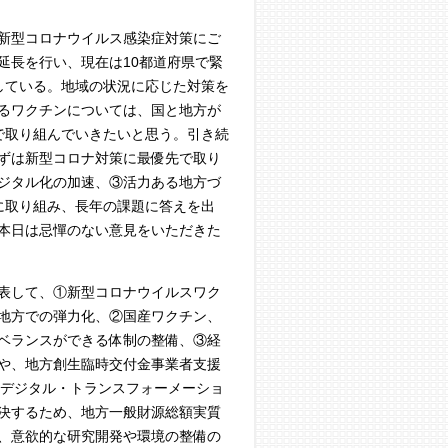
新型コロナウイルス感染症対策にご
延長を行い、現在は10都道府県で緊
している。地域の状況に応じた対策を
るワクチンについては、国と地方が
で取り組んでいきたいと思う。引き続
ずは新型コロナ対策に最優先で取り
ジタル化の加速、③活力ある地方づ
に取り組み、長年の課題に答えを出
本日は忌憚のない意見をいただきた
表して、①新型コロナウイルスワク
地方での弾力化、②国産ワクチン、
ベランスができる体制の整備、③経
や、地方創生臨時交付金事業者支援
（デジタル・トランスフォーメーショ
解決するため、地方一般財源総額実質
、意欲的な研究開発や環境の整備の