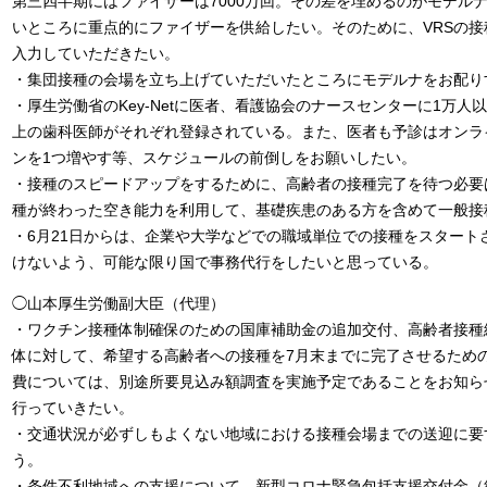
第三四半期にはファイザーは7000万回。その差を埋めるのがモデル
いところに重点的にファイザーを供給したい。そのために、VRSの
入力していただきたい。
・集団接種の会場を立ち上げていただいたところにモデルナをお配り
・厚生労働省のKey-Netに医者、看護協会のナースセンターに1万人
上の歯科医師がそれぞれ登録されている。また、医者も予診はオンラ
ンを1つ増やす等、スケジュールの前倒しをお願いしたい。
・接種のスピードアップをするために、高齢者の接種完了を待つ必要
種が終わった空き能力を利用して、基礎疾患のある方を含めて一般接
・6月21日からは、企業や大学などでの職域単位での接種をスタート
けないよう、可能な限り国で事務代行をしたいと思っている。
◯山本厚生労働副大臣（代理）
・ワクチン接種体制確保のための国庫補助金の追加交付、高齢者接種
体に対して、希望する高齢者への接種を7月末までに完了させるため
費については、別途所要見込み額調査を実施予定であることをお知ら
行っていきたい。
・交通状況が必ずしもよくない地域における接種会場までの送迎に要
う。
・条件不利地域への支援について、新型コロナ緊急包括支援交付金（約