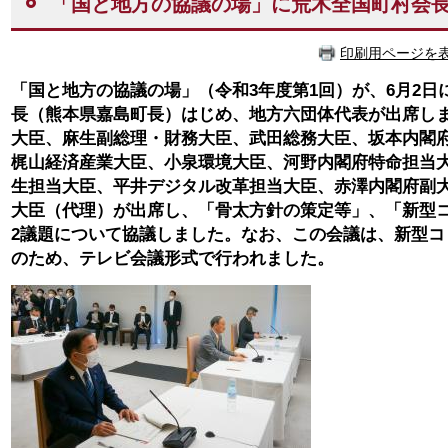
「国と地方の協議の場」に荒木全国町村会
印刷用ページを
「国と地方の協議の場」（令和3年度第1回）が、6月2
長（熊本県嘉島町長）はじめ、地方六団体代表が出席し
大臣、麻生副総理・財務大臣、武田総務大臣、坂本内閣
梶山経済産業大臣、小泉環境大臣、河野内閣府特命担当
生担当大臣、平井デジタル改革担当大臣、赤澤内閣府副
大臣（代理）が出席し、「骨太方針の策定等」、「新型
2議題について協議しました。なお、この会議は、新型コ
のため、テレビ会議形式で行われました。