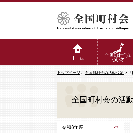
トップページ
>
全国町村会の活動状況
> 
全国町村会の活
令和8年度