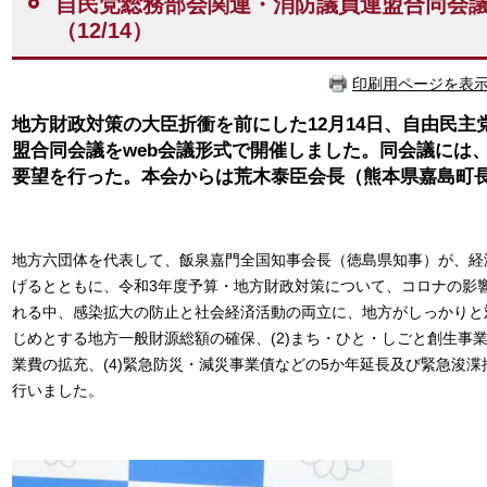
自民党総務部会関連・消防議員連盟合同会議
（12/14）
印刷用ページを表
地方財政対策の大臣折衝を前にした12月14日、自由民
盟合同会議をweb会議形式で開催しました。同会議には
要望を行った。本会からは荒木泰臣会長（熊本県嘉島町
地方六団体を代表して、飯泉嘉門全国知事会長（徳島県知事）が、経
げるとともに、令和3年度予算・地方財政対策について、コロナの影
れる中、感染拡大の防止と社会経済活動の両立に、地方がしっかりと対
じめとする地方一般財源総額の確保、(2)まち・ひと・しごと創生事業
業費の拡充、(4)緊急防災・減災事業債などの5か年延長及び緊急浚
行いました。