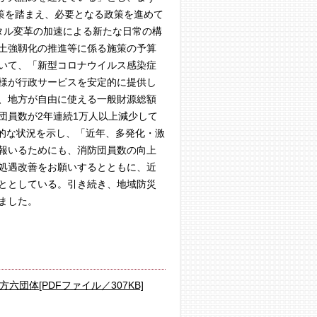
策を踏まえ、必要となる政策を進めて
タル変革の加速による新たな日常の構
土強靱化の推進等に係る施策の予算
いて、「新型コロナウイルス感染症
様が行政サービスを安定的に提供し
、地方が自由に使える一般財源総額
団員数が2年連続1万人以上減少して
機的な状況を示し、「近年、多発化・激
報いるためにも、消防団員数の向上
処遇改善をお願いするとともに、近
ととしている。引き続き、地域防災
ました。
団体[PDFファイル／307KB]