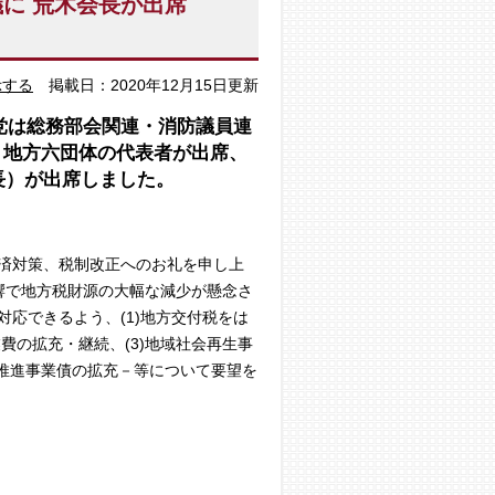
に 荒木会長が出席
示する
掲載日：2020年12月15日更新
主党は総務部会関連・消防議員連
、地方六団体の代表者が出席、
長）が出席しました。
済対策、税制改正へのお礼を申し上
響で地方税財源の大幅な減少が懸念さ
応できるよう、(1)地方交付税をは
費の拡充・継続、(3)地域社会再生事
渫推進事業債の拡充－等について要望を