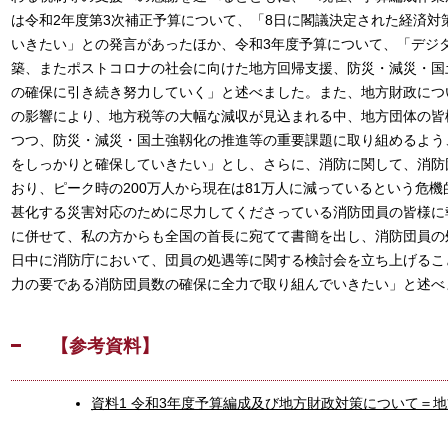
は令和2年度第3次補正予算について、「8日に閣議決定された経済対
いきたい」との発言があったほか、令和3年度予算について、「デジ
築、またポストコロナの社会に向けた地方回帰支援、防災・減災・国
の確保に引き続き努力していく」と述べました。また、地方財政につ
の影響により、地方税等の大幅な減収が見込まれる中、地方団体の皆
つつ、防災・減災・国土強靱化の推進等の重要課題に取り組めるよう
をしっかりと確保していきたい」とし、さらに、消防に関して、消防
おり、ピーク時の200万人から現在は81万人に減っているという危
甚化する災害対応のために尽力してくださっている消防団員の皆様に
に併せて、私の方からも全国の首長に宛てて書簡を出し、消防団員の
日中に消防庁において、団員の処遇等に関する検討会を立ち上げるこ
力の要である消防団員数の確保に全力で取り組んでいきたい」と述べ
【参考資料】
資料1 令和3年度予算編成及び地方財政対策について＝地方六