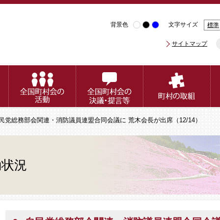
背景色
文字サイズ
標準
サイトマップ
自民党総務部会関連・消防議員連盟合同会議に 荒木会長が出席（12/14）
動状況