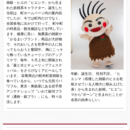
雑穀・ヒエの「ヒエシマ」から生ま
れた妖精系キャラクター。誕生した
当初は、町ホームページ内の案内役
でしたが、今では町内だけでなく、
全国各地に出かけて行って、 町や町
の特産品・観光施設などをPRしてい
ます。健康に良い、無農薬の雑穀や
「かるまいブランド」商品が大好物
で、そのおいしさを世界中の人に知
ってもらおうと奮闘中。 胸にこっそ
り飾っているチューリップのアップ
リケで、毎年、５月上旬に開催され
る「森と水とチューリップフェステ
ィバル」をさりげなくアピールして
年齢、誕生日、 性別不詳。「ヒ
います。 栄養満点の軽米町産雑穀を
エシマ（収穫した雑穀のヒエを乾
食べているから、いつでも元気でパ
燥させている人物大に積み上げた
ワフル。東京・東銀座にある岩手県
束）から生まれた妖精。“ヒエ”シ
アンテナショップ「いわて銀河プラ
マから“ポーン”と生まれたことが
ザ（通称・銀プラ）」にも、時々出
名前の由来らしい。
没します。