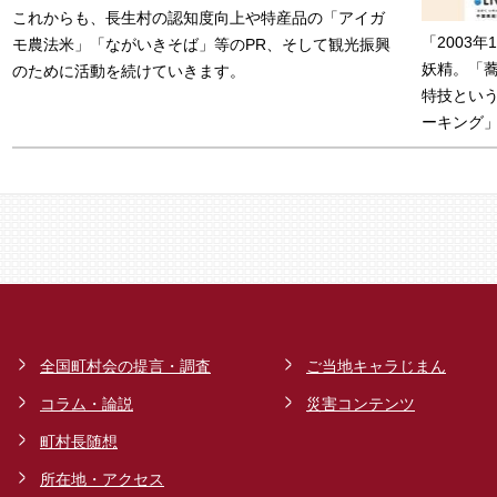
これからも、長生村の認知度向上や特産品の「アイガ
「2003
モ農法米」「ながいきそば」等のPR、そして観光振興
妖精。「
のために活動を続けていきます。
特技とい
ーキング
全国町村会の提言・調査
ご当地キャラじまん
コラム・論説
災害コンテンツ
町村長随想
所在地・アクセス