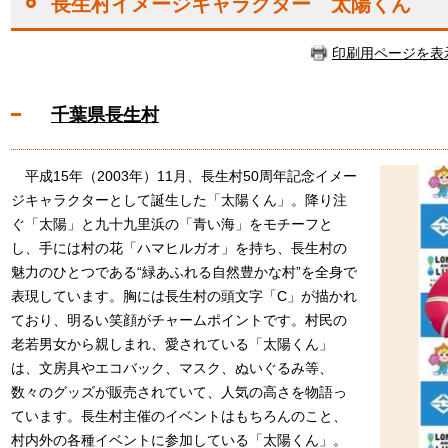
長生村イメージキャラクター 太陽くん
印刷用ページを表
千葉県長生村
平成15年（2003年）11月、長生村50周年記念イメー
ジキャラクターとして誕生した「太陽くん」。降り注
ぐ「太陽」と九十九里浜の「青い海」をモチーフと
し、手には村の花「ハマヒルガオ」を持ち、長生村の
魅力のひとつである“緑あふれる自然豊かな村”を全身で
表現しています。胸には長生村の頭文字「C」が描かれ
ており、明るい笑顔がチャームポイントです。村民の
老若男女から親しまれ、愛されている「太陽くん」
は、文房具やエコバック、マスク、ぬいぐるみ等、
数々のグッズが販売されていて、人気の高さを物語っ
ています。長生村主催のイベントはもちろんのこと、
村内外の各種イベントに参加している「太陽くん」。