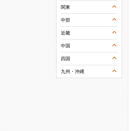
関東
中部
近畿
中国
四国
九州・沖縄