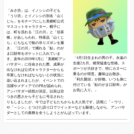
「みさ坊」は、イノシシの子ども
「うり坊」とイノシシの別名「山く
じら」をモチーフにした美郷町公式
マスコットキャラクター。帽子に
は、町を流れる「江の川」と「信喜
橋」があしらわれ、特産品「山くじ
ら」にちなんで鯨の吊りズボンを履
き、「江の川」で捕れる「鮎」のが
ま口財布をポケットに入れていま
「4月1日生まれの男の子。永遠の
す。亥年の2019年1月に「美郷町アン
生後2カ月。猪突猛進な性格。ス
バサダー」に任命された際、成果が
ポーツが大好きで、特にカヌーに
出なければ公式キャラクターからも
乗るのが得意。趣味はお散歩。
卒業しなければならないとの状況に
「利久饅頭」が好物。いつも身に
追い込まれましたが、イベントでの
付けている「鮎のがま口財布」が
活躍やメディアでのPRが認められ、
お気に入り。」​
アンバサダー続投が決定。以前は目
つきの悪さから子どもに号泣された
りもしましたが、今では子どもたちからも大人気です。語尾に「～ウリ」
や「～シシ」とつけた語り口でツイッターなども駆使しながら、アンバサ
ダーとしての責務を全うしようとがんばっています。